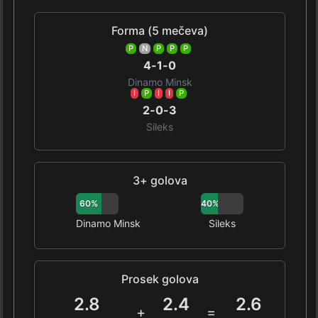
Forma (5 mečeva)
P
N
P
P
P
4-1-0
Dinamo Minsk
I
P
I
I
P
2-0-3
Sileks
3+ golova
60%
40%
Dinamo Minsk
Sileks
Prosek golova
2.8
2.4
2.6
+
=