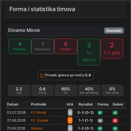
Forma i statistika timova
Dinamo Minsk
Domaćin
4
1
0
3
2
Pobede
Nerešeno
Porazi
3+
0-2 gola
golova
Prosek golova po meču:
2.8
2.2
0.6
60%
40%
0%
Dao
Primio
GG
Bez primljenog
Bez datog
Datum
Protivnik
H/A
Rezultat
Forma
Golovi
02.07.2026
FC Minsk
A
0-3 (0-2)
P
O
27.06.2026
FC Vitebsk
H
1-1 (1-1)
N
U
21.06.2026
Neman
A
1-3 (0-1)
P
O