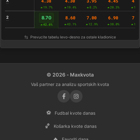
X
4.38
4.30
3.95
4.45
4.4
19.7%
19.4%
8.2%
20.3%
11.
2
8.60
7.00
6.90
7.8
8.70
43.1%
12.9%
38.0%
17.
42.6%
Prevucite tabelu levo-desno za ostale kladionice
© 2026 - Maxkvota
Vaš partner za analizu sportskih kvota
⚽
Fudbal kvote danas
🏀
Košarka kvote danas
🔥
Favoriti dana