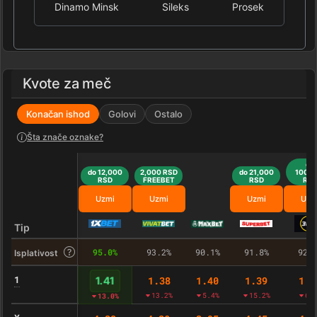
Dinamo Minsk
Sileks
Prosek
Kvote za meč
Konačan ishod
Golovi
Ostalo
Šta znače oznake?
do
do 12,000
2,000 RSD
do 21,000
100,0
RSD
FREEBET
RSD
RS
Uzmi
Uzmi
Uzmi
Uzm
Tip
95.0%
93.2%
90.1%
91.8%
92.
Isplativost
1
1.38
1.40
1.39
1.3
1.41
13.2%
5.4%
15.2%
6.
13.0%