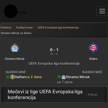
Početna
Fudbal kvote
UEFA Evropska liga konferencija
Dinamo Minsk vs Sileks
Dinamo Minsk 0 - 1 Sileks — rez
0 - 1
(0 - 1)
Dinamo Minsk
Sileks
UEFA Evropska liga konferencija
SLEDEĆI MEČ
SLEDEĆI MEČ
Naftan
za 2 dana
Dinamo Minsk
H
H
za 7 dana
Mečevi iz lige
UEFA Evropska liga
Prikaži
konferencija