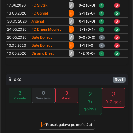
17.06.2026
FC Slutsk
A
0-2 (0-0)
P
U
13.06.2026
FC Gomel
H
2-1 (2-0)
P
O
30.05.2026
Arsenal
A
0-1 (0-0)
P
U
24.05.2026
FC Dnepr Mogilev
H
3-1 (0-1)
P
O
20.05.2026
Bate Borisov
A
0-0 (0-0)
N
U
16.05.2026
Bate Borisov
H
1-1 (1-0)
N
U
10.05.2026
Dinamo Brest
A
1-2 (0-0)
P
O
Sileks
Gost
2
0
3
2
3
Pobede
Nerešeno
Porazi
3+
0-2 gola
golova
Prosek golova po meču:
2.4