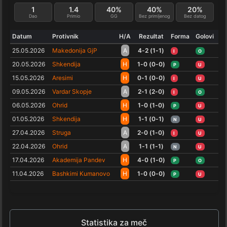
1
1.4
40%
40%
20%
Dao
Primio
GG
Bez primljenog
Bez datog
Datum
Protivnik
H/A
Rezultat
Forma
Golovi
25.05.2026
Makedonija GjP
A
4-2 (1-1)
I
O
20.05.2026
Shkendija
H
1-0 (0-0)
P
U
15.05.2026
Aresimi
H
0-1 (0-0)
I
U
09.05.2026
Vardar Skopje
A
2-1 (2-0)
I
O
06.05.2026
Ohrid
H
1-0 (1-0)
P
U
01.05.2026
Shkendija
H
1-1 (0-1)
N
U
27.04.2026
Struga
A
2-0 (1-0)
I
U
22.04.2026
Ohrid
A
1-1 (1-1)
N
U
17.04.2026
Akademija Pandev
H
4-0 (1-0)
P
O
11.04.2026
Bashkimi Kumanovo
H
1-0 (0-0)
P
U
Statistika za meč