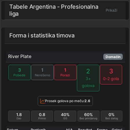
Tabele Argentina - Profesionalna
Prikaži
liga
Forma i statistika timova
River Plate
Domaćin
3
1
1
2
3
Pobede
Nerešeno
Porazi
3+
0-2 gola
golova
Prosek golova po meču:
2.6
1.8
0.8
40%
60%
0%
Dao
Primio
GG
Bez primljenog
Bez datog
Datum
Protivnik
H/A
Rezultat
Forma
Golovi