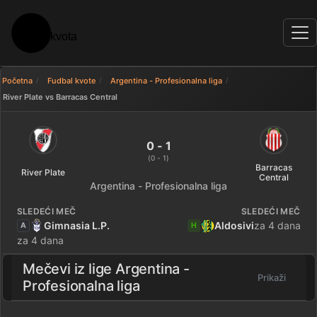
Početna
Fudbal kvote
Argentina - Profesionalna liga
River Plate vs Barracas Central
River Plate 0 - 1 Barracas Centr
0 - 1
(0 - 1)
Barracas
River Plate
Central
Argentina - Profesionalna liga
SLEDEĆI MEČ
SLEDEĆI MEČ
Gimnasia L.P.
Aldosivi
za 4 dana
A
H
za 4 dana
Mečevi iz lige
Argentina -
Prikaži
Profesionalna liga