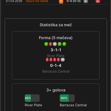
07.04.2026
Vasco DA Gama
H
0-0 (0-0)
N
U
Statistika za meč
Forma (5 mečeva)
P
I
N
P
P
3-1-1
River Plate
I
I
I
I
N
0-1-4
Barracas Central
3+ golova
40%
60%
River Plate
Barracas Central