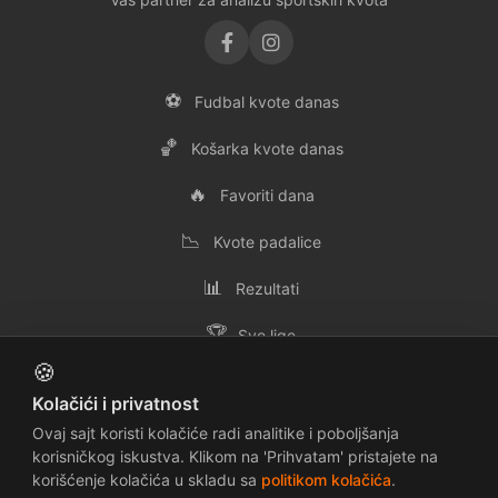
⚽
Fudbal kvote danas
🏀
Košarka kvote danas
🔥
Favoriti dana
📉
Kvote padalice
📊
Rezultati
🏆
Sve lige
🍪
👥
Svi timovi
Kolačići i privatnost
✉️
Kontakt
Ovaj sajt koristi kolačiće radi analitike i poboljšanja
korisničkog iskustva. Klikom na 'Prihvatam' pristajete na
korišćenje kolačića u skladu sa
politikom kolačića
.
📜
🔒
Uslovi korišćenja
Politika privatnosti