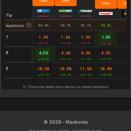
Uzmi
Uzmi
Uzmi
Uzm
Tip
94.4%
94.7%
93.1%
94.8%
–
Isplativost
1
1.34
1.34
1.32
1.36
-
8.8%
8.8%
5.7%
4.2%
X
4.58
4.35
4.55
4.58
-
12.3%
7.4%
13.8%
12.8%
2
10.50
10.90
11.50
10.00
-
32.9%
38.0%
24.3%
40.8%
Prevucite tabelu levo-desno za ostale kladionice
© 2026 - Maxkvota
Vaš partner za analizu sportskih kvota