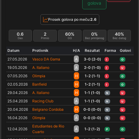
golova
Prosek golova po meču:
2.6
0.6
2
60%
0%
40%
Dao
Primio
GG
Bez primljenog
Bez datog
Datum
Protivnik
H/A
Rezultat
Forma
Golovi
27.05.2026
Vasco DA Gama
A
3-0 (2-0)
I
O
19.05.2026
A. Italiano
A
2-0 (1-0)
I
U
07.05.2026
Olimpia
H
1-2 (1-1)
I
O
02.05.2026
Banfield
H
1-2 (1-1)
I
O
29.04.2026
A. Italiano
H
1-1 (1-0)
N
U
25.04.2026
Racing Club
A
1-1 (1-0)
N
U
20.04.2026
Belgrano Cordoba
H
0-0 (0-0)
N
U
16.04.2026
Olimpia
A
0-0 (0-0)
N
U
Estudiantes de Rio
12.04.2026
A
1-2 (1-2)
P
O
Cuarto