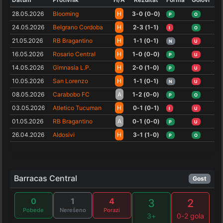
28.05.2026
Blooming
H
3-0 (0-0)
P
O
24.05.2026
Belgrano Cordoba
H
2-3 (1-1)
I
O
21.05.2026
RB Bragantino
H
1-1 (0-1)
N
U
16.05.2026
Rosario Central
H
1-0 (0-0)
P
U
14.05.2026
Gimnasia L.P.
H
2-0 (1-0)
P
U
10.05.2026
San Lorenzo
H
1-1 (0-1)
N
U
08.05.2026
Carabobo FC
A
1-2 (0-0)
P
O
03.05.2026
Atletico Tucuman
H
0-1 (0-1)
I
U
01.05.2026
RB Bragantino
A
0-1 (0-0)
P
U
26.04.2026
Aldosivi
H
3-1 (1-0)
P
O
Barracas Central
Gost
0
1
4
3
2
Pobede
Nerešeno
Porazi
3+
0-2 gola