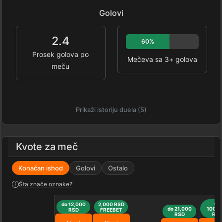
Golovi
2.4
60%
Prosek golova po
Mečeva sa 3+ golova
meču
Prikaži istoriju duela (5)
Kvote za meč
Konačan ishod
Golovi
Ostalo
Šta znače oznake?
do
do 12,000
2,000 RSD
do 21,000
100,0
RSD
FREEBET
RSD
RS