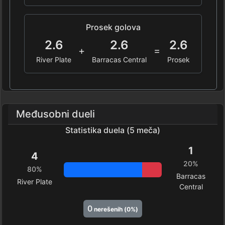
Prosek golova
2.6
2.6
2.6
+
=
River Plate
Barracas Central
Prosek
Međusobni dueli
Statistika duela (5 meča)
1
4
20%
80%
Barracas
River Plate
Central
0
nerešenih (0%)