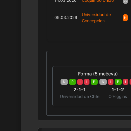
14.03.2026
Coquimbo Unido
A
Universidad de
09.03.2026
H
Concepcion
Forma (5 mečeva)
N
P
I
I
P
N
I
P
I
2-1-1
1-1-2
Universidad de Chile
O'Higgins