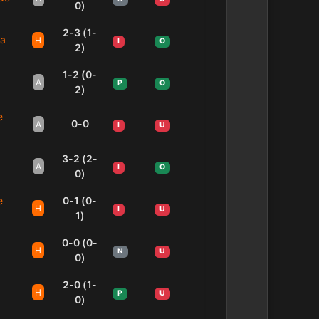
0)
2-3 (1-
na
H
I
O
2)
1-2 (0-
A
P
O
2)
e
0-0
A
I
U
3-2 (2-
A
I
O
0)
e
0-1 (0-
H
I
U
1)
0-0 (0-
H
N
U
0)
2-0 (1-
H
P
U
0)