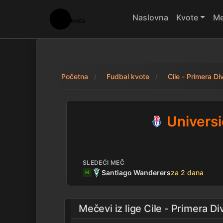
Naslovna
Kvote
Me
Početna
Fudbal kvote
Cile - Primera Di
Universidad de Chi
Universi
SLEDEĆI MEČ
Santiago Wanderers
za 2 dana
H
Mečevi iz lige
Cile - Primera Di