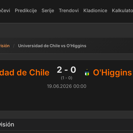
čevi
Predikcije
Serije
Trendovi
Kladionice
Kalkulato
visión
Universidad de Chile vs O'Higgins
le 2 - 0 O'Higgins — rezult
2 - 0
dad de Chile
O'Higgins
(1 - 0)
19.06.2026 00:00
visión