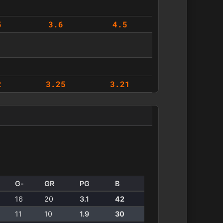
5
3.6
4.5
2
3.25
3.21
G-
GR
PG
B
16
20
3.1
42
11
10
1.9
30