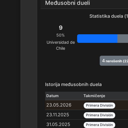
Međusobni dueli
Statistika duela 
9
50%
Universidad de
Chile
4
nerešenih (2
Istorija međusobnih duela
Datum
Takmičenje
23.05.2026
Primera División
23.11.2025
Primera División
31.05.2025
Primera División