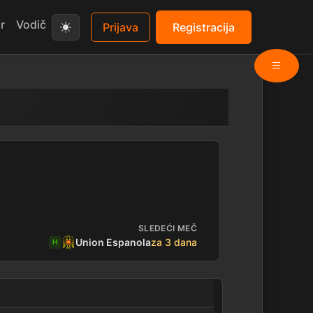
r
Vodič
Prijava
Registracija
at
SLEDEĆI MEČ
Union Espanola
za 3 dana
H