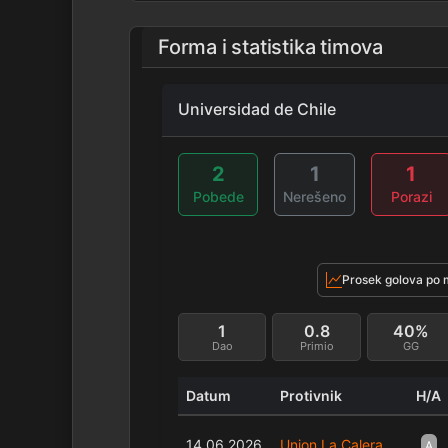
Forma i statistika timova
Universidad de Chile
2
1
1
Pobede
Nerešeno
Porazi
Prosek golova po 
1
0.8
40%
Dao
Primio
GG
Datum
Protivnik
H/A
14.06.2026
Union La Calera
A