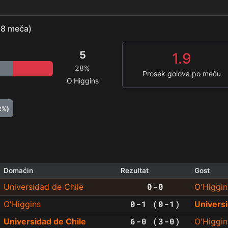
(18 meča)
5
1.9
28%
Prosek golova po meču
O'Higgins
2%)
Domaćin
Rezultat
Gost
0-0
Universidad de Chile
O'Higgin
0-1 (0-1)
O'Higgins
Universi
6-0 (3-0)
Universidad de Chile
O'Higgin