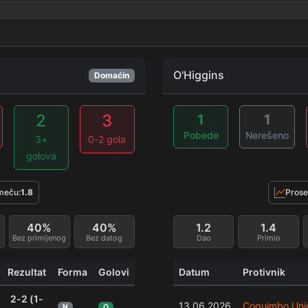
O'Higgins
Domaćin
2
3
1
1
Pobede
Nerešeno
3+
0-2 gola
golova
meču:
1.8
Prose
40%
40%
1.2
1.4
Bez primljenog
Bez datog
Dao
Primio
Rezultat
Forma
Golovi
Datum
Protivnik
2-2 (1-
13.06.2026
Coquimbo Uni
N
O