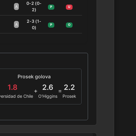
0-2 (0-
A
P
U
2)
2-3 (1-
A
P
O
0)
Prosek golova
1.8
2.6
2.2
+
=
versidad de Chile
O'Higgins
Prosek