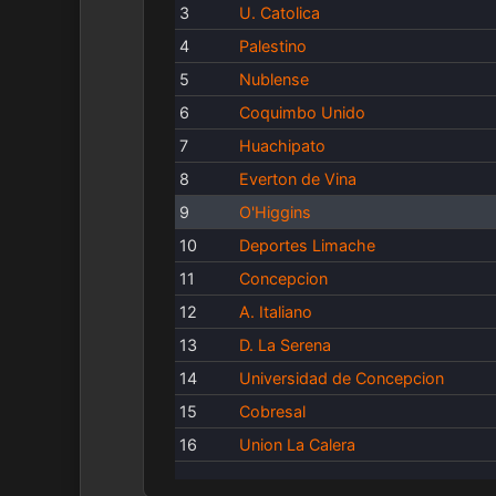
3
U. Catolica
4
Palestino
5
Nublense
6
Coquimbo Unido
7
Huachipato
8
Everton de Vina
9
O'Higgins
10
Deportes Limache
11
Concepcion
12
A. Italiano
13
D. La Serena
14
Universidad de Concepcion
15
Cobresal
16
Union La Calera