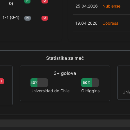
P
U
0)
25.04.2026
Nublense
1-1 (0-1)
N
U
19.04.2026
Cobresal
Statistika za meč
3+ golova
I
40%
60%
Universidad de Chile
O'Higgins
Uni