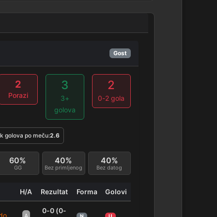
Gost
3
2
2
Porazi
3+
0-2 gola
golova
k golova po meču:
2.6
60%
40%
40%
GG
Bez primljenog
Bez datog
H/A
Rezultat
Forma
Golovi
0-0 (0-
do
A
N
U