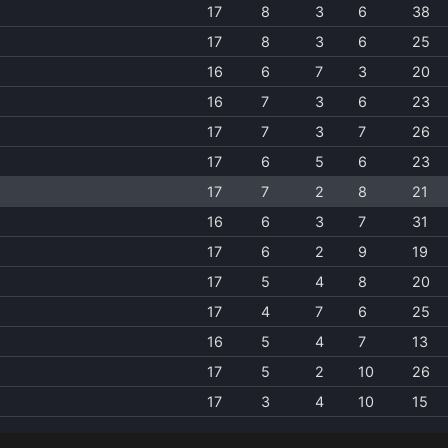
17
8
3
6
38
17
8
3
6
25
16
6
7
3
20
16
7
3
6
23
17
7
3
7
26
17
6
5
6
23
17
7
2
8
21
16
6
3
7
31
17
6
2
9
19
17
5
4
8
20
17
4
7
6
25
16
5
4
7
13
17
5
2
10
26
17
3
4
10
15