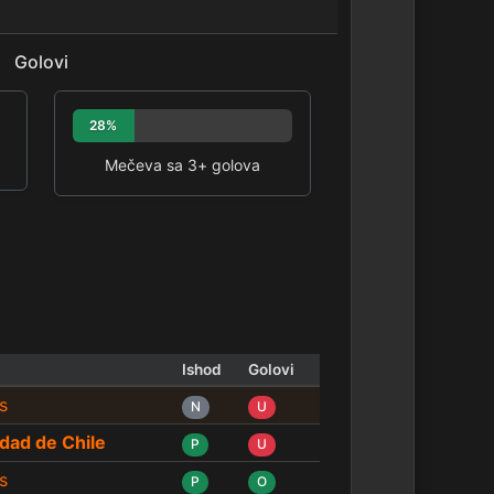
Golovi
28%
Mečeva sa 3+ golova
Ishod
Golovi
s
N
U
dad de Chile
P
U
s
P
O