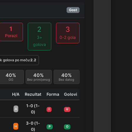
Gost
2
3
1
Porazi
3+
0-2 gola
golova
k golova po meču:
2.2
40%
40%
40%
GG
Bez primljenog
Bez datog
H/A
Rezultat
Forma
Golovi
1-0 (1-
A
I
U
0)
3-0 (1-
H
P
O
0)