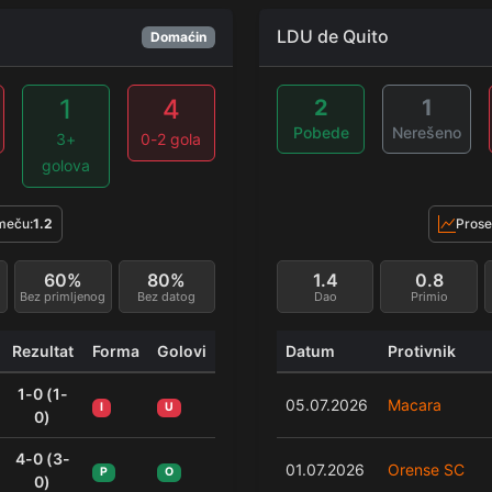
LDU de Quito
Domaćin
1
4
2
1
Pobede
Nerešeno
3+
0-2 gola
golova
meču:
1.2
Prose
60%
80%
1.4
0.8
Bez primljenog
Bez datog
Dao
Primio
Rezultat
Forma
Golovi
Datum
Protivnik
1-0 (1-
05.07.2026
Macara
I
U
0)
4-0 (3-
01.07.2026
Orense SC
P
O
0)