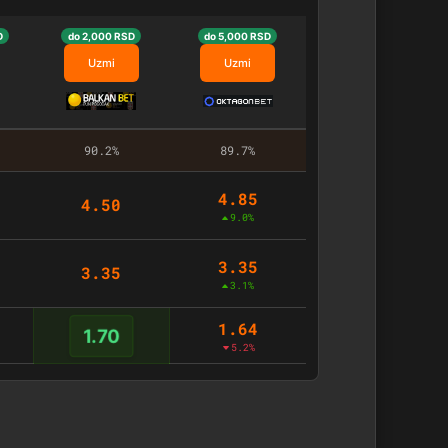
D
do 2,000 RSD
do 5,000 RSD
Uzmi
Uzmi
90.2%
89.7%
4.85
4.50
9.0%
3.35
3.35
3.1%
1.64
1.70
5.2%