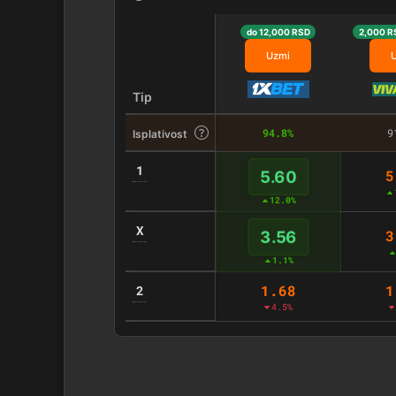
do 12,000 RSD
2,000 R
Uzmi
Tip
94.8%
9
Isplativost
1
5
5.60
12.0%
X
3
3.56
1.1%
1.68
1
2
4.5%