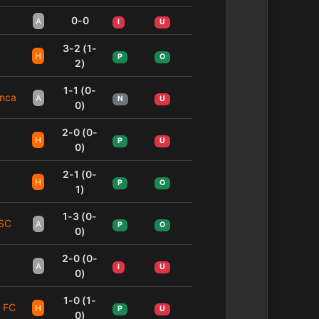
0-0
A
I
U
3-2 (1-
H
P
O
2)
1-1 (0-
enca
A
N
U
0)
2-0 (0-
H
P
U
0)
2-1 (0-
H
P
O
1)
1-3 (0-
 SC
A
P
O
0)
2-0 (0-
A
I
U
0)
1-0 (1-
y FC
H
P
U
0)