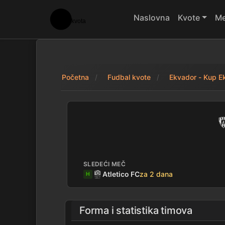
Naslovna
Kvote
Me
Početna
Fudbal kvote
Ekvador - Kup E
Uporedi kvote: Ind
SLEDEĆI MEČ
Atletico FC
za 2 dana
H
Forma i statistika timova