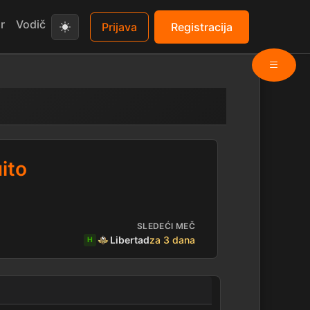
r
Vodič
Prijava
Registracija
ito
SLEDEĆI MEČ
Libertad
za 3 dana
H