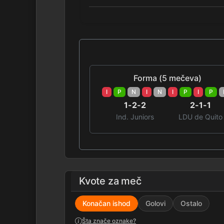
Forma (5 mečeva)
I
P
N
I
N
I
P
I
P
1-2-2
2-1-1
Ind. Juniors
LDU de Quito
Kvote za meč
Konačan ishod
Golovi
Ostalo
Šta znače oznake?