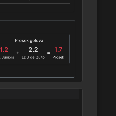
Prosek golova
1.2
2.2
1.7
+
=
. Juniors
LDU de Quito
Prosek