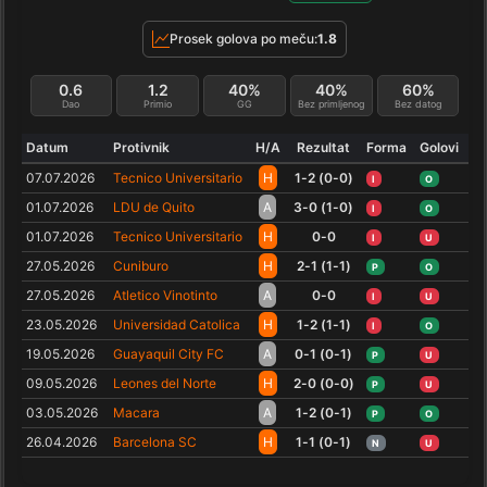
Prosek golova po meču:
1.8
0.6
1.2
40%
40%
60%
Dao
Primio
GG
Bez primljenog
Bez datog
Datum
Protivnik
H/A
Rezultat
Forma
Golovi
07.07.2026
Tecnico Universitario
H
1-2 (0-0)
I
O
01.07.2026
LDU de Quito
A
3-0 (1-0)
I
O
01.07.2026
Tecnico Universitario
H
0-0
I
U
27.05.2026
Cuniburo
H
2-1 (1-1)
P
O
27.05.2026
Atletico Vinotinto
A
0-0
I
U
23.05.2026
Universidad Catolica
H
1-2 (1-1)
I
O
19.05.2026
Guayaquil City FC
A
0-1 (0-1)
P
U
09.05.2026
Leones del Norte
H
2-0 (0-0)
P
U
03.05.2026
Macara
A
1-2 (0-1)
P
O
26.04.2026
Barcelona SC
H
1-1 (0-1)
N
U