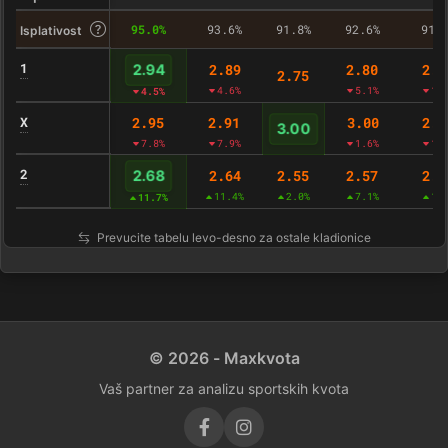
95.0%
93.6%
91.8%
92.6%
91.
Isplativost
1
2.89
2.80
2.7
2.94
2.75
4.6%
5.1%
1.
4.5%
X
2.95
2.91
3.00
2.9
3.00
7.8%
7.9%
1.6%
1.
2
2.64
2.55
2.57
2.5
2.68
11.4%
2.0%
7.1%
1.
11.7%
Prevucite tabelu levo-desno za ostale kladionice
© 2026 - Maxkvota
Vaš partner za analizu sportskih kvota