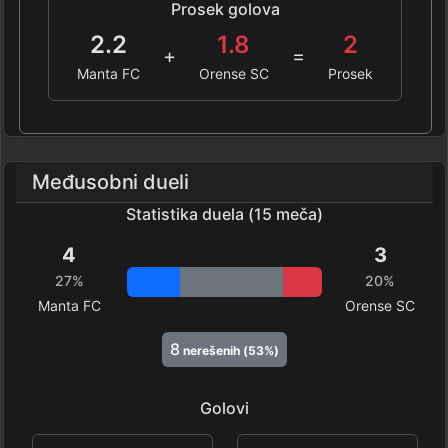
Prosek golova
2.2
1.8
2
+
=
Manta FC
Orense SC
Prosek
Međusobni dueli
Statistika duela (15 meča)
4
3
27%
20%
Manta FC
Orense SC
8
nerešenih (53%)
Golovi