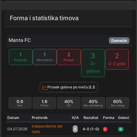
Forma i statistika timova
Manta FC
Domaćin
1
1
2
3
2
Pobede
Nerešeno
Porazi
3+
0-2 gola
golova
Prosek golova po meču:
2.2
0.6
1.6
40%
40%
60%
Dao
Primio
GG
Bez primljenog
Bez datog
Datum
Protivnik
H/A
Rezultat
Forma
Golovi
Independiente del
04.07.2026
A
4-0 (1-0)
I
O
Valle