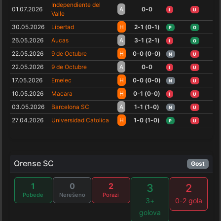
Independiente del
01.07.2026
A
0-0
I
U
Valle
30.05.2026
Libertad
H
2-1 (0-1)
P
O
26.05.2026
Aucas
A
3-1 (2-1)
I
O
22.05.2026
9 de Octubre
H
0-0 (0-0)
N
U
22.05.2026
9 de Octubre
A
0-0
I
U
17.05.2026
Emelec
H
0-0 (0-0)
N
U
10.05.2026
Macara
H
0-1 (0-0)
I
U
03.05.2026
Barcelona SC
A
1-1 (1-0)
N
U
27.04.2026
Universidad Catolica
H
1-0 (1-0)
P
U
Orense SC
Gost
1
0
2
3
2
Pobede
Nerešeno
Porazi
3+
0-2 gola
golova