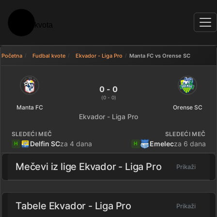
Početna
Fudbal kvote
Ekvador - Liga Pro
Manta FC vs Orense SC
Manta FC 0 - 0 Orense SC — rez
0 - 0
(0 - 0)
Manta FC
Orense SC
Ekvador - Liga Pro
SLEDEĆI MEČ
SLEDEĆI MEČ
Delfin SC
za 4 dana
Emelec
za 6 dana
H
H
Mečevi iz lige
Ekvador - Liga Pro
Prikaži
Tabele Ekvador - Liga Pro
Prikaži