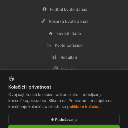
⚽
Fudbal kvote danas
🏀
Košarka kvote danas
🔥
Favoriti dana
📉
Kvote padalice
📊
Rezultati
🏆
Sve lige
🍪
👥
Svi timovi
Kolačići i privatnost
✉️
Kontakt
Ovaj sajt koristi kolačiće radi analitike i poboljšanja
korisničkog iskustva. Klikom na 'Prihvatam' pristajete na
korišćenje kolačića u skladu sa
politikom kolačića
.
📜
🔒
Uslovi korišćenja
Politika privatnosti
⚙️ Podešavanja
🍪
⚠️
Politika kolačića
Odricanje odgovornosti