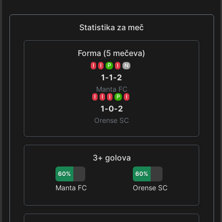
Statistika za meč
Forma (5 mečeva)
I
I
P
I
N
1-1-2
Manta FC
I
I
I
P
I
1-0-2
Orense SC
3+ golova
60%
60%
Manta FC
Orense SC