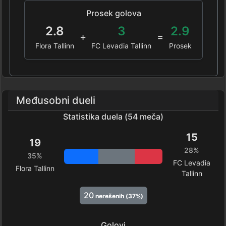
Prosek golova
2.8
3
2.9
+
=
Flora Tallinn
FC Levadia Tallinn
Prosek
Međusobni dueli
Statistika duela (54 meča)
15
19
28%
35%
FC Levadia
Flora Tallinn
Tallinn
20
nerešenih (37%)
Golovi