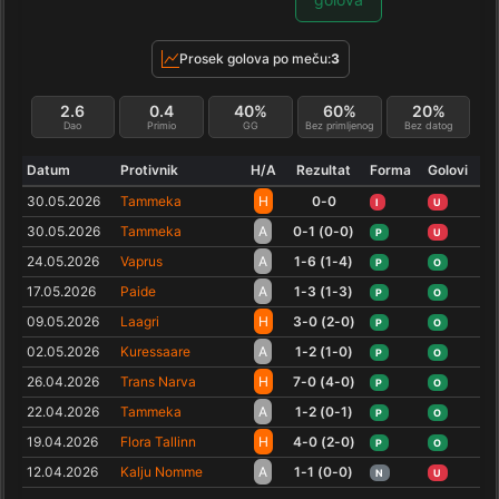
Prosek golova po meču:
3
2.6
0.4
40%
60%
20%
Dao
Primio
GG
Bez primljenog
Bez datog
Datum
Protivnik
H/A
Rezultat
Forma
Golovi
30.05.2026
Tammeka
H
0-0
I
U
30.05.2026
Tammeka
A
0-1 (0-0)
P
U
24.05.2026
Vaprus
A
1-6 (1-4)
P
O
17.05.2026
Paide
A
1-3 (1-3)
P
O
09.05.2026
Laagri
H
3-0 (2-0)
P
O
02.05.2026
Kuressaare
A
1-2 (1-0)
P
O
26.04.2026
Trans Narva
H
7-0 (4-0)
P
O
22.04.2026
Tammeka
A
1-2 (0-1)
P
O
19.04.2026
Flora Tallinn
H
4-0 (2-0)
P
O
12.04.2026
Kalju Nomme
A
1-1 (0-0)
N
U