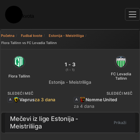
Početna
Fudbal kvote
Estonija - Meistriliiga
Flora Tallinn vs FC Levadia Tallinn
Flora Tallinn 1 - 3 FC Levadia Ta
1 - 3
(1 - 1)
FC Levadia
Flora Tallinn
Tallinn
Estonija - Meistriliiga
SLEDEĆI MEČ
SLEDEĆI MEČ
Vaprus
za 3 dana
Nomme United
A
A
za 4 dana
Mečevi iz lige
Estonija -
Prikaži
Meistriliiga