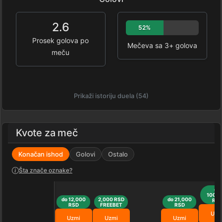
2.6
52%
Prosek golova po
Mečeva sa 3+ golova
meču
Prikaži istoriju duela (54)
Kvote za meč
Konačan ishod
Golovi
Ostalo
Šta znače oznake?
do
100,0
do 12,000
2,000 RSD
do 21,000
RS
RSD
FREEBET
RSD
Uzm
Uzmi
Uzmi
Uzmi