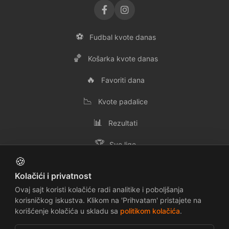
⚽
Fudbal kvote danas
🏀
Košarka kvote danas
🔥
Favoriti dana
📉
Kvote padalice
📊
Rezultati
🏆
Sve lige
🍪
👥
Svi timovi
Kolačići i privatnost
✉️
Kontakt
Ovaj sajt koristi kolačiće radi analitike i poboljšanja
korisničkog iskustva. Klikom na 'Prihvatam' pristajete na
korišćenje kolačića u skladu sa
politikom kolačića
.
📜
🔒
Uslovi korišćenja
Politika privatnosti