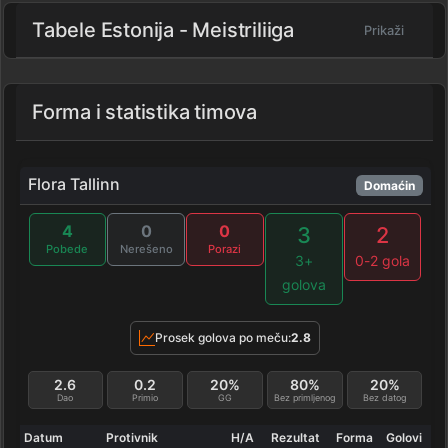
Tabele Estonija - Meistriliiga
Prikaži
Forma i statistika timova
Flora Tallinn
Domaćin
4
0
0
3
2
Pobede
Nerešeno
Porazi
3+
0-2 gola
golova
Prosek golova po meču:
2.8
2.6
0.2
20%
80%
20%
Dao
Primio
GG
Bez primljenog
Bez datog
Datum
Protivnik
H/A
Rezultat
Forma
Golovi