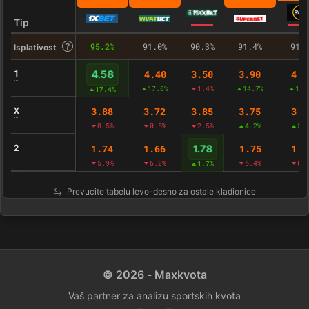
Tip
95.2%
91.0%
90.3%
91.4%
91.
Isplativost
1
4.40
3.50
3.90
4.0
4.58
17.6%
1.4%
14.7%
14.
17.4%
X
3.88
3.72
3.85
3.75
3.7
0.5%
0.5%
2.5%
4.2%
5.
2
1.74
1.66
1.75
1.7
1.78
5.9%
6.2%
5.4%
8.
1.7%
Prevucite tabelu levo-desno za ostale kladionice
© 2026 - Maxkvota
Vaš partner za analizu sportskih kvota