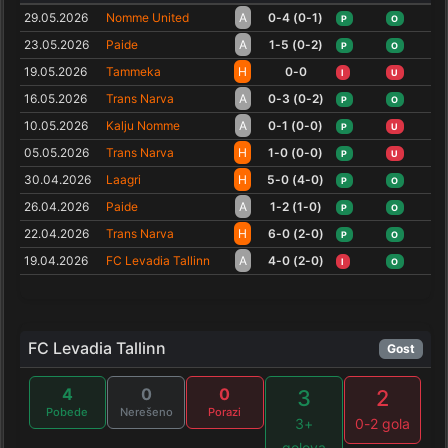
29.05.2026
Nomme United
A
0-4 (0-1)
P
O
23.05.2026
Paide
A
1-5 (0-2)
P
O
19.05.2026
Tammeka
H
0-0
I
U
16.05.2026
Trans Narva
A
0-3 (0-2)
P
O
10.05.2026
Kalju Nomme
A
0-1 (0-0)
P
U
05.05.2026
Trans Narva
H
1-0 (0-0)
P
U
30.04.2026
Laagri
H
5-0 (4-0)
P
O
26.04.2026
Paide
A
1-2 (1-0)
P
O
22.04.2026
Trans Narva
H
6-0 (2-0)
P
O
19.04.2026
FC Levadia Tallinn
A
4-0 (2-0)
I
O
FC Levadia Tallinn
Gost
4
0
0
3
2
Pobede
Nerešeno
Porazi
3+
0-2 gola
golova