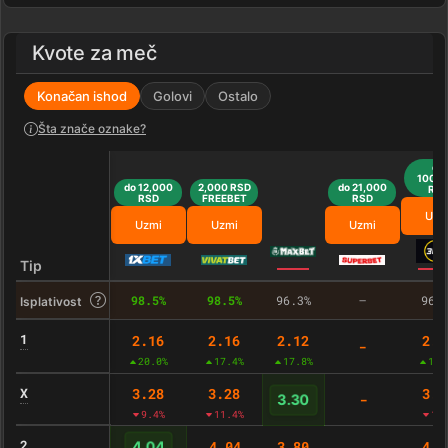
Kvote za meč
Konačan ishod
Golovi
Ostalo
Šta znače oznake?
do
100,0
do 12,000
2,000 RSD
do 21,000
RS
RSD
FREEBET
RSD
Uzm
Uzmi
Uzmi
Uzmi
Tip
98.5%
98.5%
96.3%
–
96.
Isplativost
1
2.16
2.16
2.12
2.1
-
20.0%
17.4%
17.8%
15.
X
3.28
3.28
3.2
-
3.30
9.4%
11.4%
1.
2
4.04
3.80
4.0
4.04