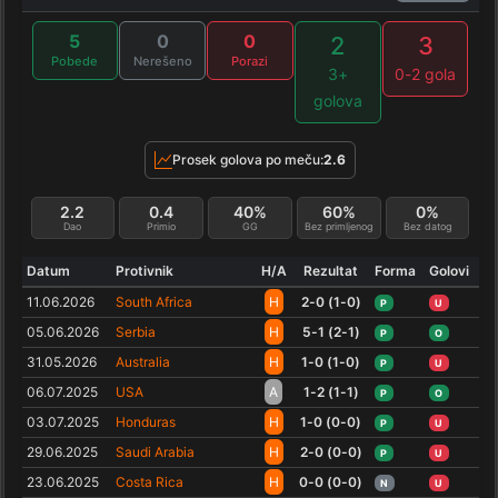
5
0
0
2
3
Pobede
Nerešeno
Porazi
3+
0-2 gola
golova
Prosek golova po meču:
2.6
2.2
0.4
40%
60%
0%
Dao
Primio
GG
Bez primljenog
Bez datog
Datum
Protivnik
H/A
Rezultat
Forma
Golovi
11.06.2026
South Africa
H
2-0 (1-0)
P
U
05.06.2026
Serbia
H
5-1 (2-1)
P
O
31.05.2026
Australia
H
1-0 (1-0)
P
U
06.07.2025
USA
A
1-2 (1-1)
P
O
03.07.2025
Honduras
H
1-0 (0-0)
P
U
29.06.2025
Saudi Arabia
H
2-0 (0-0)
P
U
23.06.2025
Costa Rica
H
0-0 (0-0)
N
U