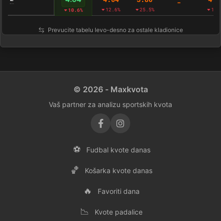
-
12.6%
25.5%
18.
10.6%
Prevucite tabelu levo-desno za ostale kladionice
© 2026 - Maxkvota
Vaš partner za analizu sportskih kvota
⚽
Fudbal kvote danas
🏀
Košarka kvote danas
🔥
Favoriti dana
📉
Kvote padalice