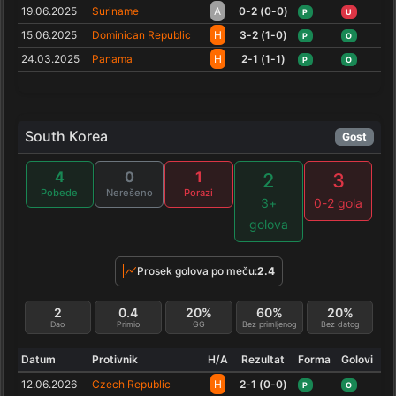
19.06.2025
Suriname
A
0-2 (0-0)
P
U
15.06.2025
Dominican Republic
H
3-2 (1-0)
P
O
24.03.2025
Panama
H
2-1 (1-1)
P
O
South Korea
Gost
4
0
1
2
3
Pobede
Nerešeno
Porazi
3+
0-2 gola
golova
Prosek golova po meču:
2.4
2
0.4
20%
60%
20%
Dao
Primio
GG
Bez primljenog
Bez datog
Datum
Protivnik
H/A
Rezultat
Forma
Golovi
12.06.2026
Czech Republic
H
2-1 (0-0)
P
O