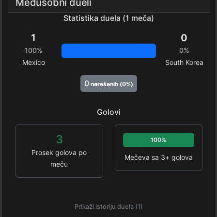
Međusobni dueli
Statistika duela (1 meča)
1
0
100%
0%
Mexico
South Korea
0
nerešenih (0%)
Golovi
3
100%
Prosek golova po
Mečeva sa 3+ golova
meču
Prikaži istoriju duela (1)