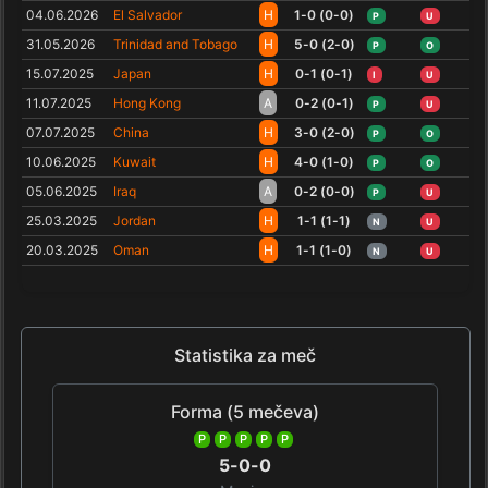
04.06.2026
El Salvador
H
1-0 (0-0)
P
U
31.05.2026
Trinidad and Tobago
H
5-0 (2-0)
P
O
15.07.2025
Japan
H
0-1 (0-1)
I
U
11.07.2025
Hong Kong
A
0-2 (0-1)
P
U
07.07.2025
China
H
3-0 (2-0)
P
O
10.06.2025
Kuwait
H
4-0 (1-0)
P
O
05.06.2025
Iraq
A
0-2 (0-0)
P
U
25.03.2025
Jordan
H
1-1 (1-1)
N
U
20.03.2025
Oman
H
1-1 (1-0)
N
U
Statistika za meč
Forma (5 mečeva)
P
P
P
P
P
5-0-0