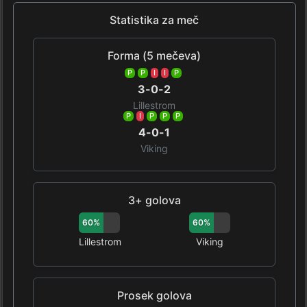
Statistika za meč
Forma (5 mečeva)
P
P
I
I
P
3-0-2
Lillestrom
P
I
P
P
P
4-0-1
Viking
3+ golova
60%
60%
Lillestrom
Viking
Prosek golova