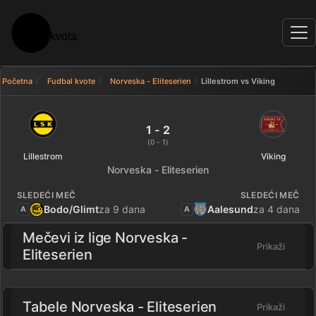
Početna
Fudbal kvote
Norveska - Eliteserien
Lillestrom vs Viking
Lillestrom 1 - 2 Viking — rezulta
1 - 2
(0 - 1)
Lillestrom
Viking
Norveska - Eliteserien
SLEDEĆI MEČ
SLEDEĆI MEČ
Bodo/Glimt
za 9 dana
Aalesund
za 4 dana
A
A
Mečevi iz lige
Norveska -
Prikaži
Eliteserien
Tabele Norveska - Eliteserien
Prikaži