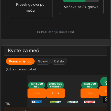
Prosek golova po
Mečeva sa 3+ golova
meču
Prikaži istoriju duela (16)
Kvote za meč
Konačan ishod
Golovi
Ostalo
Šta znače oznake?
do
100,0
do 12,000
2,000 RSD
do 21,000
RS
RSD
FREEBET
RSD
Uzm
Uzmi
Uzmi
Uzmi
Tip