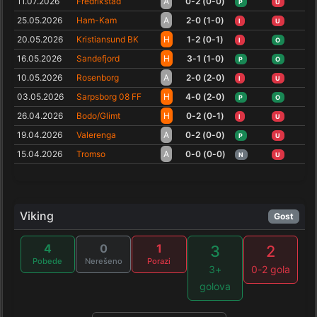
11.07.2026
Fredrikstad
A
0-2 (0-0)
P
U
25.05.2026
Ham-Kam
A
2-0 (1-0)
I
U
20.05.2026
Kristiansund BK
H
1-2 (0-1)
I
O
16.05.2026
Sandefjord
H
3-1 (1-0)
P
O
10.05.2026
Rosenborg
A
2-0 (2-0)
I
U
03.05.2026
Sarpsborg 08 FF
H
4-0 (2-0)
P
O
26.04.2026
Bodo/Glimt
H
0-2 (0-1)
I
U
19.04.2026
Valerenga
A
0-2 (0-0)
P
U
15.04.2026
Tromso
A
0-0 (0-0)
N
U
Viking
Gost
4
0
1
3
2
Pobede
Nerešeno
Porazi
3+
0-2 gola
golova