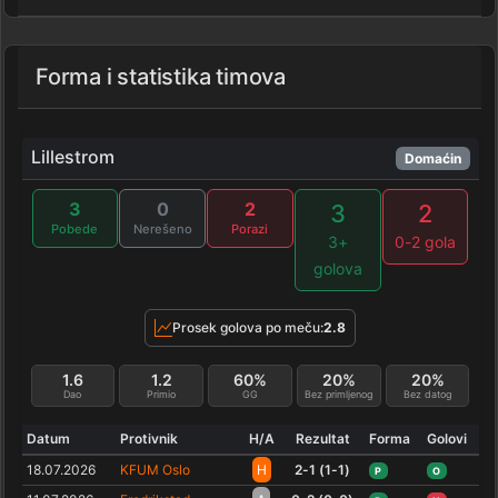
Forma i statistika timova
Lillestrom
Domaćin
3
0
2
3
2
Pobede
Nerešeno
Porazi
3+
0-2 gola
golova
Prosek golova po meču:
2.8
1.6
1.2
60%
20%
20%
Dao
Primio
GG
Bez primljenog
Bez datog
Datum
Protivnik
H/A
Rezultat
Forma
Golovi
18.07.2026
KFUM Oslo
H
2-1 (1-1)
P
O