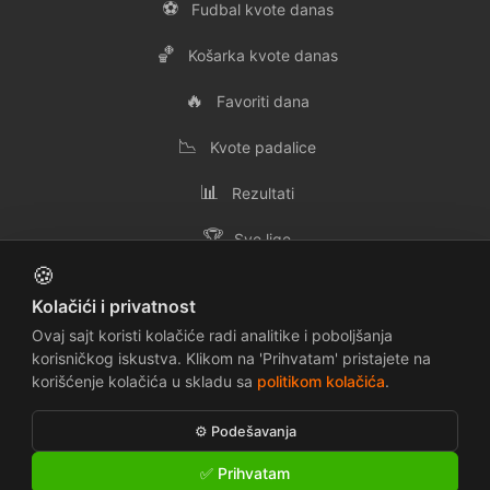
⚽
Fudbal kvote danas
🏀
Košarka kvote danas
🔥
Favoriti dana
📉
Kvote padalice
📊
Rezultati
🏆
Sve lige
🍪
👥
Svi timovi
Kolačići i privatnost
✉️
Kontakt
Ovaj sajt koristi kolačiće radi analitike i poboljšanja
korisničkog iskustva. Klikom na 'Prihvatam' pristajete na
korišćenje kolačića u skladu sa
politikom kolačića
.
📜
🔒
Uslovi korišćenja
Politika privatnosti
⚙️ Podešavanja
🍪
⚠️
Politika kolačića
Odricanje odgovornosti
✅ Prihvatam