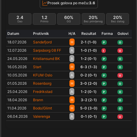
Prosek golova po meču:
3.6
2.4
1.2
60%
20%
20%
Dao
Primio
GG
Bez primljenog
Bez datog
Datum
Protivnik
H/A
Rezultat
Forma
Golovi
18.07.2026
Sandefjord
H
2-1 (1-0)
P
O
12.07.2026
Sarpsborg 08 FF
A
1-0 (1-0)
I
U
24.05.2026
Kristiansund BK
A
1-2 (0-1)
P
O
16.05.2026
Start
H
6-3 (1-3)
P
O
10.05.2026
KFUM Oslo
A
0-2 (0-1)
P
U
01.05.2026
Rosenborg
H
3-0 (2-0)
P
O
25.04.2026
Fredrikstad
A
1-2 (0-1)
P
O
18.04.2026
Brann
H
3-2 (2-1)
P
O
11.04.2026
Bodo/Glimt
H
5-0 (3-0)
P
O
06.04.2026
Valerenga
A
0-1 (0-1)
P
U