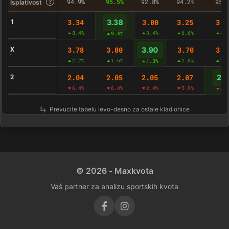
94.9%
95.5%
92.8%
94.2%
95.
Isplativost
1
3.34
3.00
3.25
3.1
3.38
8.4%
3.4%
6.6%
4.
9.4%
X
3.78
3.80
3.70
3.8
3.90
2.2%
1.6%
2.8%
2.
1.3%
2
2.04
2.05
2.05
2.07
2.1
6.4%
6.4%
2.4%
5.9%
4.
Prevucite tabelu levo-desno za ostale kladionice
© 2026 - Maxkvota
Vaš partner za analizu sportskih kvota