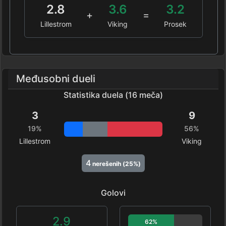
2.8
3.6
3.2
+
=
Lillestrom
Viking
Prosek
Međusobni dueli
Statistika duela (16 meča)
3
9
19%
56%
Lillestrom
Viking
4
nerešenih (25%)
Golovi
2.9
62%