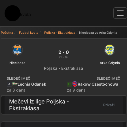
Početna
Fudbal kvote
Poljska - Ekstraklasa
Nieciecza vs Arka Gdynia
Nieciecza 2 - 0 Arka Gdynia — r
2 - 0
(1 - 0)
Nieciecza
Arka Gdynia
Poljska - Ekstraklasa
SLEDEĆI MEČ
SLEDEĆI MEČ
Lechia Gdansk
Rakow Czestochowa
A
H
za 8 dana
za 9 dana
Mečevi iz lige
Poljska -
Prikaži
Ekstraklasa