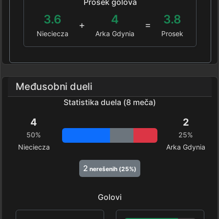
Prosek golova
3.6
4
3.8
+
=
Nieciecza
Arka Gdynia
Prosek
Međusobni dueli
Statistika duela (8 meča)
4
2
50%
25%
Nieciecza
Arka Gdynia
2
nerešenih (25%)
Golovi