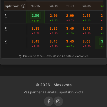
93.1%
93.1%
92.3%
93.3%
94.
Isplativost
1
2.06
2.00
2.00
2.0
2.06
3.0%
5.7%
2.6%
2.
3.0%
X
3.35
3.35
3.40
3.40
3.4
3.7%
3.7%
1.5%
2.9%
0.
2
3.45
3.45
3.45
3.60
3.6
1.1%
1.1%
6.2%
2.7%
4.
Prevucite tabelu levo-desno za ostale kladionice
© 2026 - Maxkvota
Vaš partner za analizu sportskih kvota