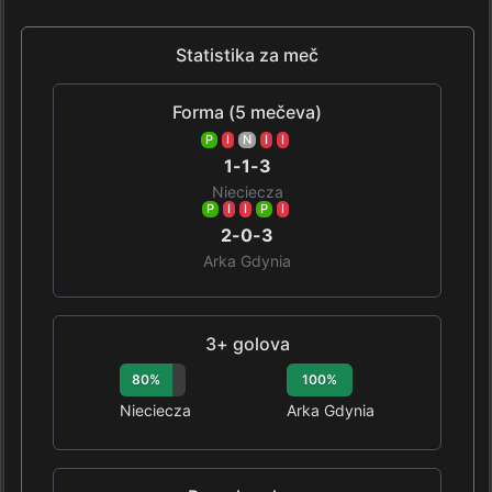
Statistika za meč
Forma (5 mečeva)
P
I
N
I
I
1-1-3
Nieciecza
P
I
I
P
I
2-0-3
Arka Gdynia
3+ golova
80%
100%
Nieciecza
Arka Gdynia