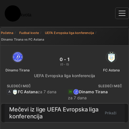
Početna
Fudbal kvote
UEFA Evropska liga konferencija
Dinamo Tirana vs FC Astana
Dinamo Tirana 0 - 1 FC Astana —
0 - 1
(0 - 0)
Dinamo Tirana
FC Astana
UEFA Evropska liga konferencija
SLEDEĆI MEČ
SLEDEĆI MEČ
FC Astana
za 7 dana
Dinamo Tirana
A
H
za 7 dana
Mečevi iz lige
UEFA Evropska liga
Prikaži
konferencija