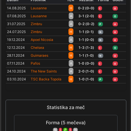
14.08.2025
Lausanne
H
0-2 (0-0)
I
U
07.08.2025
Lausanne
A
3-1 (2-0)
I
O
31.07.2025
Zimbru
A
0-2 (0-2)
P
U
24.07.2025
Zimbru
H
1-1 (0-1)
N
U
19.12.2024
Apoel Nicosia
A
1-1 (0-0)
N
U
12.12.2024
Chelsea
H
1-3 (1-3)
I
O
28.11.2024
Guimaraes
H
1-1 (1-0)
N
U
07.11.2024
Pafos
A
1-0 (0-0)
I
U
24.10.2024
The New Saints
A
2-0 (1-0)
I
U
03.10.2024
TSC Backa Topola
H
1-0 (1-0)
P
U
Statistika za meč
Forma (5 mečeva)
N
I
P
I
N