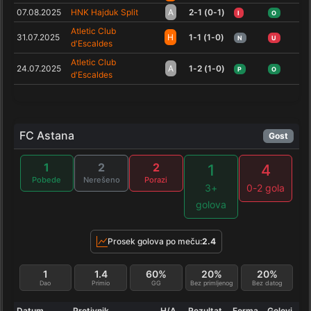
07.08.2025
HNK Hajduk Split
A
2-1 (0-1)
I
O
Atletic Club
31.07.2025
H
1-1 (1-0)
N
U
d'Escaldes
Atletic Club
24.07.2025
A
1-2 (1-0)
P
O
d'Escaldes
FC Astana
Gost
1
2
2
1
4
Pobede
Nerešeno
Porazi
3+
0-2 gola
golova
Prosek golova po meču:
2.4
1
1.4
60%
20%
20%
Dao
Primio
GG
Bez primljenog
Bez datog
Datum
Protivnik
H/A
Rezultat
Forma
Golovi