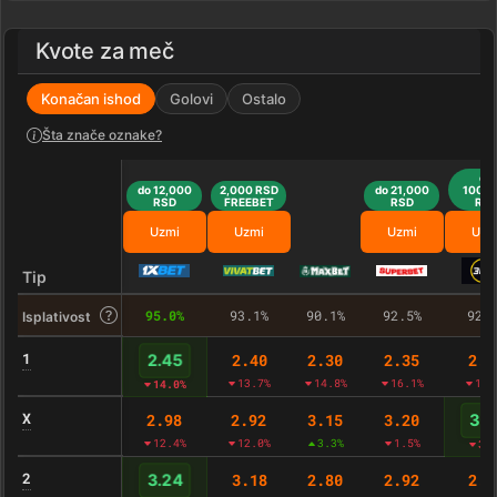
Kvote za meč
Konačan ishod
Golovi
Ostalo
Šta znače oznake?
do
do 12,000
2,000 RSD
do 21,000
100,0
RSD
FREEBET
RSD
RS
Uzmi
Uzmi
Uzmi
Uzm
Tip
95.0%
93.1%
90.1%
92.5%
92.
Isplativost
1
2.40
2.30
2.35
2.3
2.45
13.7%
14.8%
16.1%
16.
14.0%
X
2.98
2.92
3.15
3.20
3.2
12.4%
12.0%
3.3%
1.5%
3.
2
3.18
2.80
2.92
2.9
3.24