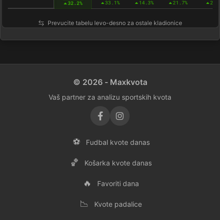
33.1%
14.3%
21.7%
22.
32.2%
Prevucite tabelu levo-desno za ostale kladionice
© 2026 - Maxkvota
Vaš partner za analizu sportskih kvota
⚽
Fudbal kvote danas
🏀
Košarka kvote danas
🔥
Favoriti dana
📉
Kvote padalice