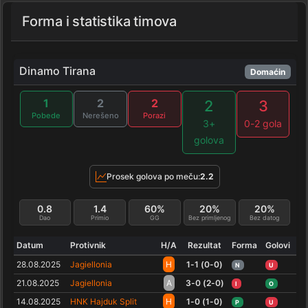
Forma i statistika timova
Dinamo Tirana
Domaćin
1
2
2
2
3
Pobede
Nerešeno
Porazi
3+
0-2 gola
golova
Prosek golova po meču:
2.2
0.8
1.4
60%
20%
20%
Dao
Primio
GG
Bez primljenog
Bez datog
Datum
Protivnik
H/A
Rezultat
Forma
Golovi
28.08.2025
Jagiellonia
H
1-1 (0-0)
N
U
21.08.2025
Jagiellonia
A
3-0 (2-0)
I
O
14.08.2025
HNK Hajduk Split
H
1-0 (1-0)
P
U