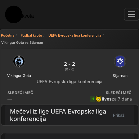
Početna
Fudbal kvote
UEFA Evropska liga konferencija
Vikingur Gota vs Stjarnan
Vikingur Gota 2 - 2 Stjarnan — r
2 - 2
(0 - 0)
Vikingur Gota
Stjarnan
UEFA Evropska liga konferencija
SLEDEĆI MEČ
SLEDEĆI MEČ
—
Ilves
za 7 dana
H
Mečevi iz lige
UEFA Evropska liga
Prikaži
konferencija