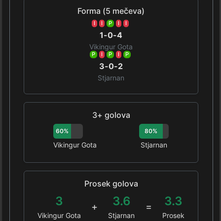
Forma (5 mečeva)
I
I
P
I
I
1-0-4
Vikingur Gota
P
I
P
I
P
3-0-2
Stjarnan
3+ golova
60%
80%
Vikingur Gota
Stjarnan
Prosek golova
3
3.6
3.3
+
=
Vikingur Gota
Stjarnan
Prosek