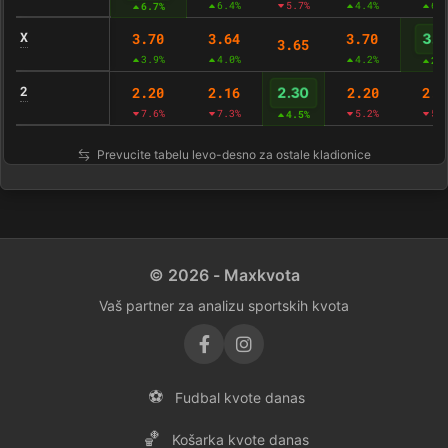
6.4%
5.7%
4.4%
6.
6.7%
X
3.70
3.64
3.70
3.8
3.65
3.9%
4.0%
4.2%
2.
2
2.20
2.16
2.20
2.1
2.30
7.6%
7.3%
5.2%
5.
4.5%
Prevucite tabelu levo-desno za ostale kladionice
© 2026 - Maxkvota
Vaš partner za analizu sportskih kvota
⚽
Fudbal kvote danas
🏀
Košarka kvote danas