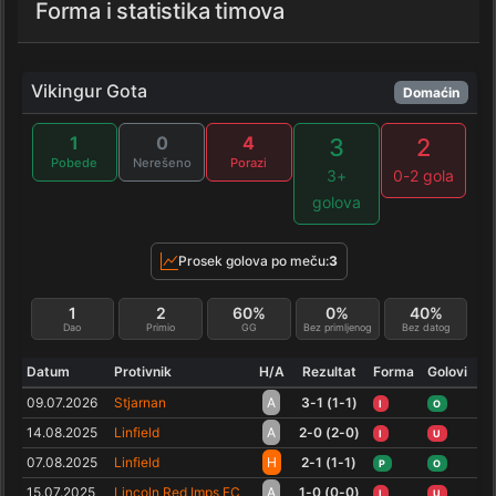
Forma i statistika timova
Vikingur Gota
Domaćin
1
0
4
3
2
Pobede
Nerešeno
Porazi
3+
0-2 gola
golova
Prosek golova po meču:
3
1
2
60%
0%
40%
Dao
Primio
GG
Bez primljenog
Bez datog
Datum
Protivnik
H/A
Rezultat
Forma
Golovi
09.07.2026
Stjarnan
A
3-1 (1-1)
I
O
14.08.2025
Linfield
A
2-0 (2-0)
I
U
07.08.2025
Linfield
H
2-1 (1-1)
P
O
15.07.2025
Lincoln Red Imps FC
A
1-0 (0-0)
I
U