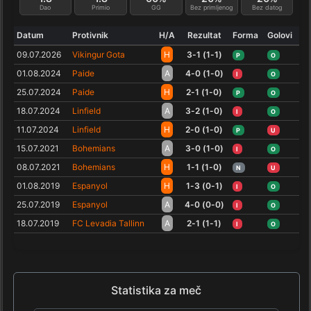
Dao
Primio
GG
Bez primljenog
Bez datog
Datum
Protivnik
H/A
Rezultat
Forma
Golovi
09.07.2026
Vikingur Gota
H
3-1 (1-1)
P
O
01.08.2024
Paide
A
4-0 (1-0)
I
O
25.07.2024
Paide
H
2-1 (1-0)
P
O
18.07.2024
Linfield
A
3-2 (1-0)
I
O
11.07.2024
Linfield
H
2-0 (1-0)
P
U
15.07.2021
Bohemians
A
3-0 (1-0)
I
O
08.07.2021
Bohemians
H
1-1 (1-0)
N
U
01.08.2019
Espanyol
H
1-3 (0-1)
I
O
25.07.2019
Espanyol
A
4-0 (0-0)
I
O
18.07.2019
FC Levadia Tallinn
A
2-1 (1-1)
I
O
Statistika za meč