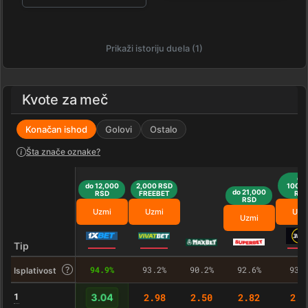
Prikaži istoriju duela (1)
Kvote za meč
Konačan ishod
Golovi
Ostalo
Šta znače oznake?
do
do 12,000
2,000 RSD
100,0
do 21,000
RSD
FREEBET
RS
RSD
Uzmi
Uzmi
Uzm
Uzmi
Tip
94.9%
93.2%
90.2%
92.6%
93.
Isplativost
1
2.98
2.50
2.82
2.9
3.04