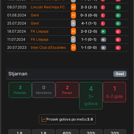
08.07.2025
Lincoln Red Imps FC
H
2-3 (2-3)
I
O
01.08.2024
Gent
H
0-3 (0-0)
I
O
25.07.2024
Gent
A
4-1 (1-1)
I
O
18.07.2024
FK Liepaja
H
2-0 (2-0)
P
U
11.07.2024
FK Liepaja
A
1-1 (0-1)
N
U
20.07.2023
Inter Club d'Escaldes
H
1-1 (0-0)
N
U
Stjarnan
Gost
3
0
2
4
1
Pobede
Nerešeno
Porazi
3+
0-2 gola
golova
Prosek golova po meču:
3.6
1.8
1.8
60%
20%
20%