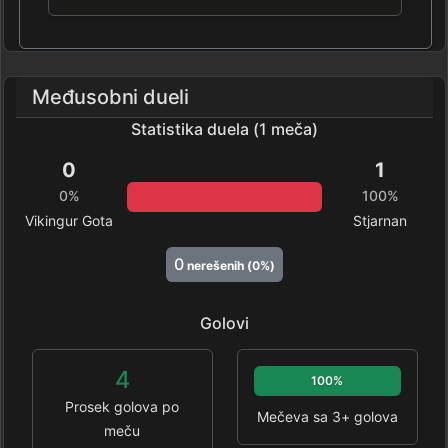
Međusobni dueli
Statistika duela (1 meča)
0
1
0%
100%
Vikingur Gota
Stjarnan
0
nerešenih (0%)
Golovi
4
100%
Prosek golova po
Mečeva sa 3+ golova
meču