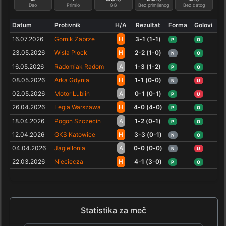
Dao
Primio
GG
Bez primljenog
Bez datog
Datum
Protivnik
H/A
Rezultat
Forma
Golovi
16.07.2026
Gornik Zabrze
H
3-1 (1-1)
P
O
23.05.2026
Wisla Plock
H
2-2 (1-0)
N
O
16.05.2026
Radomiak Radom
A
1-3 (1-2)
P
O
08.05.2026
Arka Gdynia
H
1-1 (0-0)
N
U
02.05.2026
Motor Lublin
A
0-1 (0-1)
P
U
26.04.2026
Legia Warszawa
H
4-0 (4-0)
P
O
18.04.2026
Pogon Szczecin
A
1-2 (0-1)
P
O
12.04.2026
GKS Katowice
H
3-3 (0-1)
N
O
04.04.2026
Jagiellonia
A
0-0 (0-0)
N
U
22.03.2026
Nieciecza
H
4-1 (3-0)
P
O
Statistika za meč