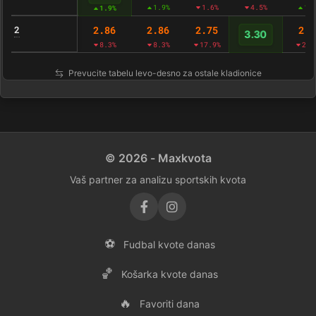
1.9%
1.6%
4.5%
1.
1.9%
2
2.86
2.86
2.75
2.8
3.30
8.3%
8.3%
17.9%
23.
Prevucite tabelu levo-desno za ostale kladionice
© 2026 - Maxkvota
Vaš partner za analizu sportskih kvota
⚽
Fudbal kvote danas
🏀
Košarka kvote danas
🔥
Favoriti dana