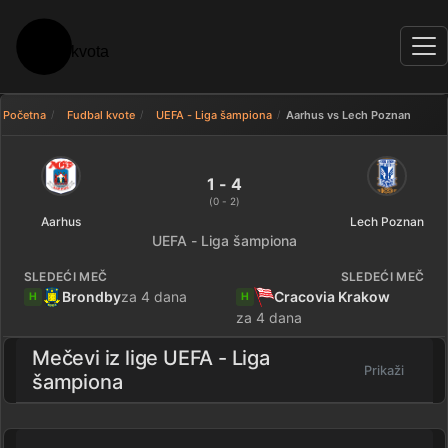
Početna
Fudbal kvote
UEFA - Liga šampiona
Aarhus vs Lech Poznan
Aarhus 1 - 4 Lech Poznan — rez
1 - 4
(0 - 2)
Aarhus
Lech Poznan
UEFA - Liga šampiona
SLEDEĆI MEČ
SLEDEĆI MEČ
Brondby
za 4 dana
Cracovia Krakow
H
H
za 4 dana
Mečevi iz lige
UEFA - Liga
Prikaži
šampiona