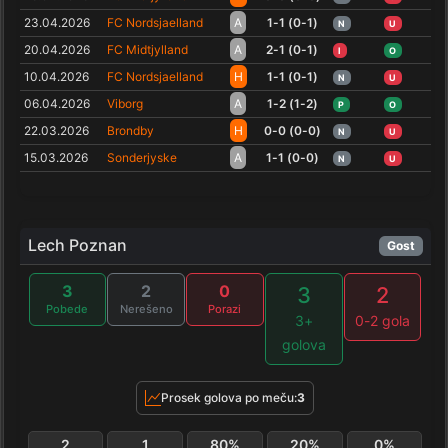
23.04.2026
FC Nordsjaelland
A
1-1 (0-1)
N
U
20.04.2026
FC Midtjylland
A
2-1 (0-1)
I
O
10.04.2026
FC Nordsjaelland
H
1-1 (0-1)
N
U
06.04.2026
Viborg
A
1-2 (1-2)
P
O
22.03.2026
Brondby
H
0-0 (0-0)
N
U
15.03.2026
Sonderjyske
A
1-1 (0-0)
N
U
Lech Poznan
Gost
3
2
0
3
2
Pobede
Nerešeno
Porazi
3+
0-2 gola
golova
Prosek golova po meču:
3
2
1
80%
20%
0%