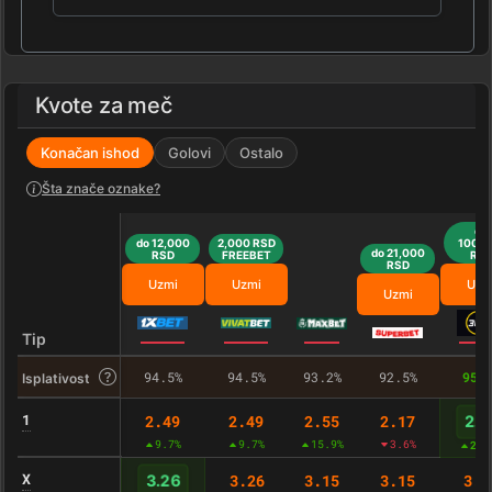
Kvote za meč
Konačan ishod
Golovi
Ostalo
Šta znače oznake?
do
do 12,000
2,000 RSD
100,0
do 21,000
RSD
FREEBET
RS
RSD
Uzmi
Uzmi
Uzm
Uzmi
Tip
94.5%
94.5%
93.2%
92.5%
95.
Isplativost
1
2.49
2.49
2.55
2.17
2.5
9.7%
9.7%
15.9%
3.6%
20.
X
3.26
3.15
3.15
3.2
3.26