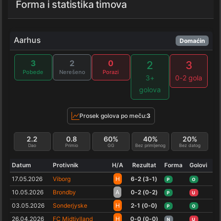
Forma i statistika timova
Aarhus
Domaćin
3
2
0
2
3
Pobede
Nerešeno
Porazi
3+
0-2 gola
golova
Prosek golova po meču:
3
2.2
0.8
60%
40%
20%
Dao
Primio
GG
Bez primljenog
Bez datog
Datum
Protivnik
H/A
Rezultat
Forma
Golovi
17.05.2026
Viborg
H
6-2 (3-1)
P
O
10.05.2026
Brondby
A
0-2 (0-2)
P
U
03.05.2026
Sonderjyske
H
2-1 (0-0)
P
O
26.04.2026
FC Midtjylland
H
0-0 (0-0)
N
U