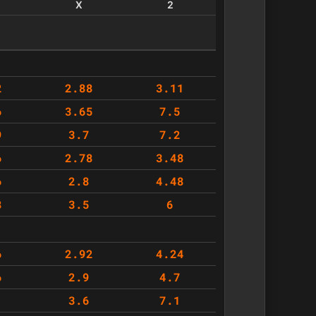
X
2
2
2.88
3.11
6
3.65
7.5
9
3.7
7.2
6
2.78
3.48
6
2.8
4.48
8
3.5
6
6
2.92
4.24
6
2.9
4.7
3.6
7.1