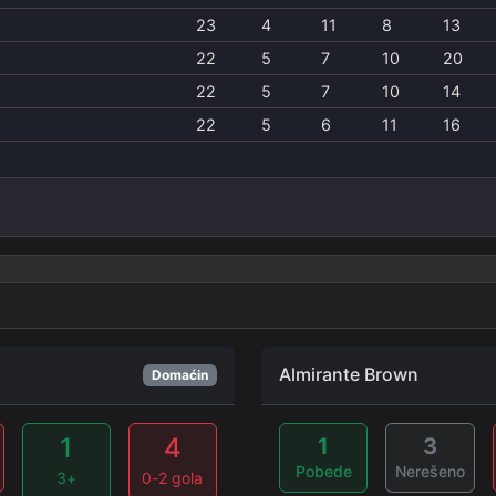
23
4
11
8
13
22
5
7
10
20
22
5
7
10
14
22
5
6
11
16
Almirante Brown
Domaćin
1
4
1
3
Pobede
Nerešeno
3+
0-2 gola