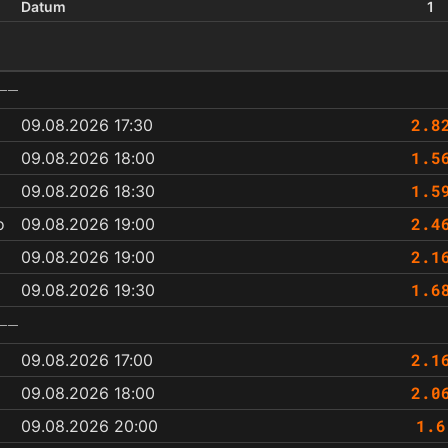
Datum
1
 ──
2.8
09.08.2026 17:30
1.5
09.08.2026 18:00
1.5
09.08.2026 18:30
2.4
o
09.08.2026 19:00
2.1
09.08.2026 19:00
1.6
09.08.2026 19:30
 ──
2.1
09.08.2026 17:00
2.0
09.08.2026 18:00
1.6
09.08.2026 20:00