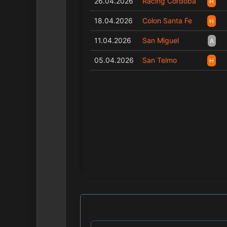
26.04.2026
Racing Cordoba
H
18.04.2026
Colon Santa Fe
H
11.04.2026
San Miguel
A
05.04.2026
San Telmo
H