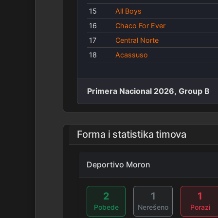
15
All Boys
16
Chaco For Ever
17
Central Norte
18
Acassuso
Primera Nacional 2026, Group B
Forma i statistika timova
Deportivo Moron
2
1
1
Pobede
Nerešeno
Porazi