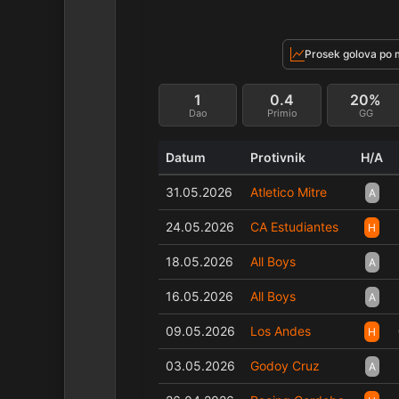
Prosek golova po 
1
0.4
20%
Dao
Primio
GG
Datum
Protivnik
H/A
31.05.2026
Atletico Mitre
A
24.05.2026
CA Estudiantes
H
18.05.2026
All Boys
A
16.05.2026
All Boys
A
09.05.2026
Los Andes
H
03.05.2026
Godoy Cruz
A