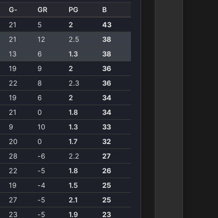
G-
GR
PG
B
21
5
2
43
21
12
2.5
38
13
6
1.3
38
19
9
2
36
22
8
2.3
36
19
6
2
34
21
0
1.8
34
9
10
1.3
33
20
0
1.7
32
28
-6
2.2
27
22
-5
1.8
26
19
-4
1.5
25
27
-5
2.1
25
23
-5
1.9
23