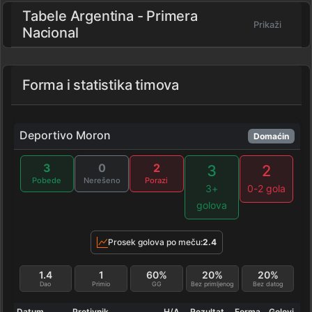
Tabele Argentina - Primera
Prikaži
Nacional
Forma i statistika timova
Deportivo Moron
Domaćin
3
0
2
3
2
Pobede
Nerešeno
Porazi
3+
0-2 gola
golova
Prosek golova po meču:
2.4
1.4
1
60%
20%
20%
Dao
Primio
GG
Bez primljenog
Bez datog
Datum
Protivnik
H/A
Rezultat
Forma
Golovi