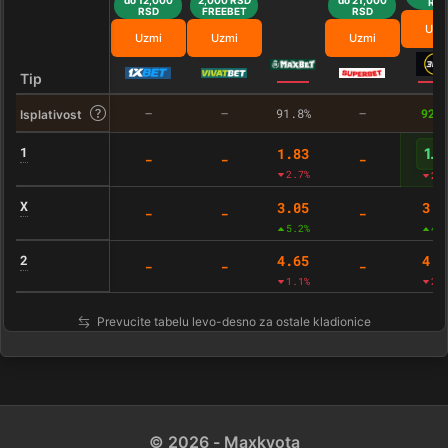
RS
RSD
FREEBET
RSD
Uzm
Uzmi
Uzmi
Uzmi
Tip
–
–
91.8%
–
92.
Isplativost
1
1.83
1.8
-
-
-
2.7%
2.
X
3.05
3.0
-
-
-
5.2%
4.
2
4.65
4.7
-
-
-
1.1%
2.
Prevucite tabelu levo-desno za ostale kladionice
© 2026 - Maxkvota