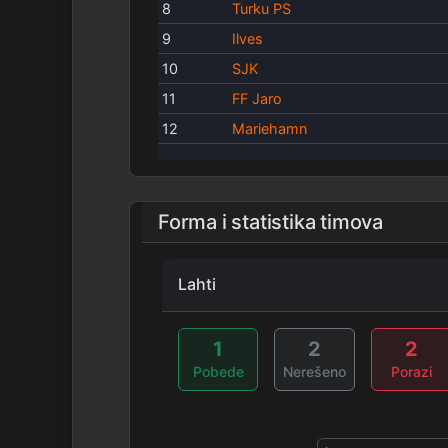
8
Turku PS
9
Ilves
10
SJK
11
FF Jaro
12
Mariehamn
Forma i statistika timova
Lahti
1
2
2
Pobede
Nerešeno
Porazi