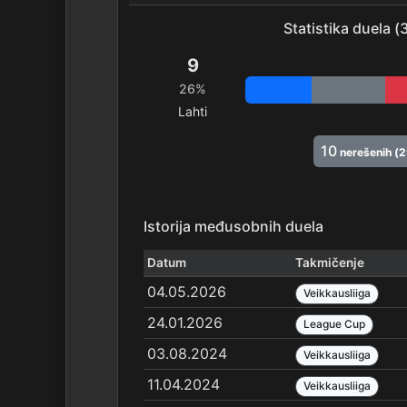
Statistika duela 
9
26%
Lahti
10
nerešenih (
Istorija međusobnih duela
Datum
Takmičenje
04.05.2026
Veikkausliiga
24.01.2026
League Cup
03.08.2024
Veikkausliiga
11.04.2024
Veikkausliiga