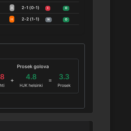
2-1 (0-1)
A
I
O
2-2 (1-1)
H
N
O
Prosek golova
.8
4.8
3.3
+
=
hti
HJK helsinki
Prosek