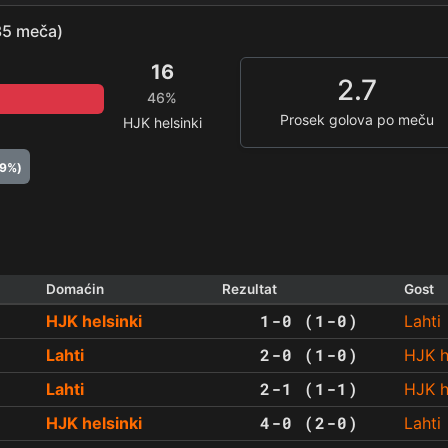
(35 meča)
16
2.7
46%
Prosek golova po meču
HJK helsinki
29%)
Domaćin
Rezultat
Gost
1-0 (1-0)
HJK helsinki
Lahti
2-0 (1-0)
Lahti
HJK h
2-1 (1-1)
Lahti
HJK h
4-0 (2-0)
HJK helsinki
Lahti