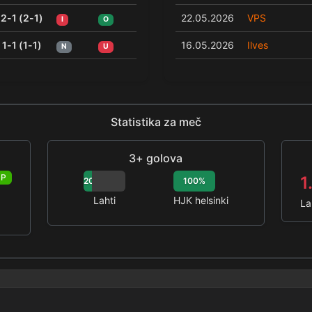
2-1 (2-1)
22.05.2026
VPS
I
O
1-1 (1-1)
16.05.2026
Ilves
N
U
Statistika za meč
3+ golova
P
1
20%
100%
Lahti
HJK helsinki
La