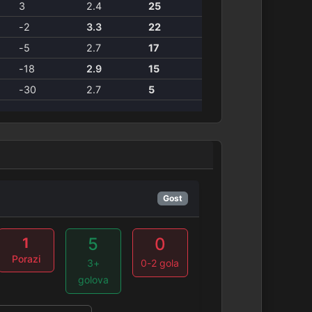
3
2.4
25
-2
3.3
22
-5
2.7
17
-18
2.9
15
-30
2.7
5
Gost
5
0
1
Porazi
3+
0-2 gola
golova