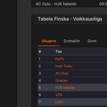
AC Oulu - HJK helsinki
09.
Tabele Finska - Veikkausliiga
Ukupno
Domaćin
Gost
#
Tim
1
KuPS
2
Inter Turku
3
AC Oulu
4
Gnistan
5
HJK helsinki
6
VPS
7
Lahti