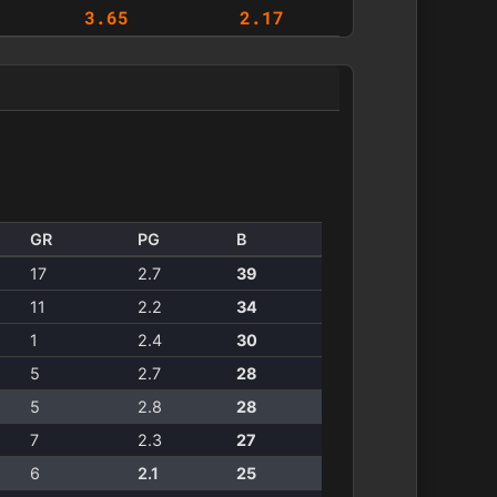
3.65
2.17
GR
PG
B
17
2.7
39
11
2.2
34
1
2.4
30
5
2.7
28
5
2.8
28
7
2.3
27
6
2.1
25