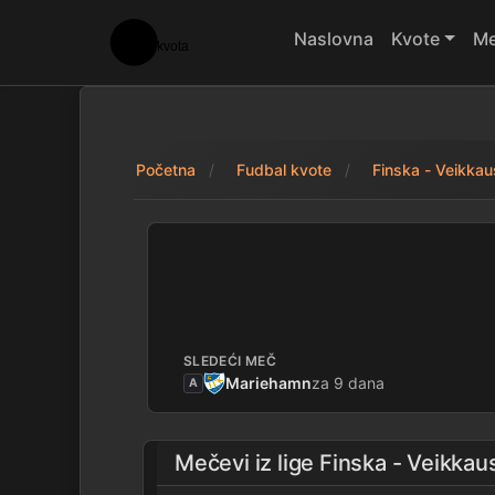
Naslovna
Kvote
Me
Početna
Fudbal kvote
Finska - Veikkaus
Lahti 2 - 0 HJK hel
SLEDEĆI MEČ
Mariehamn
za 9 dana
A
Mečevi iz lige
Finska - Veikkaus