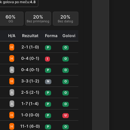
k golova po meču:
4.8
60%
20%
20%
GG
Bez primljenog
Bez datog
H/A
Rezultat
Forma
Golovi
2-1 (1-0)
H
P
O
0-4 (0-1)
H
I
O
0-4 (0-1)
A
P
O
3-3 (1-2)
H
N
O
2-5 (2-1)
A
P
O
1-7 (1-4)
A
P
O
1-0 (0-0)
H
P
U
11-1 (6-0)
H
P
O