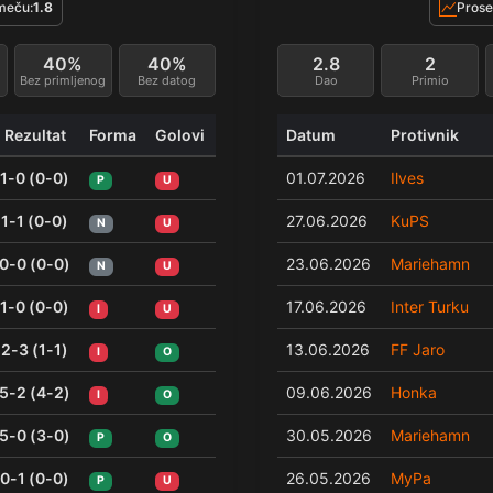
meču:
1.8
Prose
40%
40%
2.8
2
Bez primljenog
Bez datog
Dao
Primio
Rezultat
Forma
Golovi
Datum
Protivnik
1-0 (0-0)
01.07.2026
Ilves
P
U
1-1 (0-0)
27.06.2026
KuPS
N
U
0-0 (0-0)
23.06.2026
Mariehamn
N
U
1-0 (0-0)
17.06.2026
Inter Turku
I
U
2-3 (1-1)
13.06.2026
FF Jaro
I
O
5-2 (4-2)
09.06.2026
Honka
I
O
5-0 (3-0)
30.05.2026
Mariehamn
P
O
0-1 (0-0)
26.05.2026
MyPa
P
U