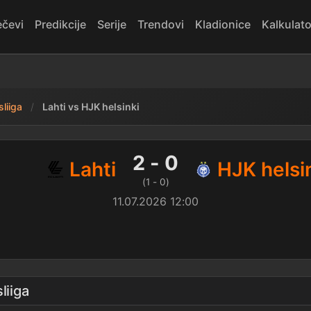
čevi
Predikcije
Serije
Trendovi
Kladionice
Kalkulato
liiga
Lahti vs HJK helsinki
sinki — rezultat
2 - 0
Lahti
HJK helsi
(1 - 0)
11.07.2026 12:00
liiga