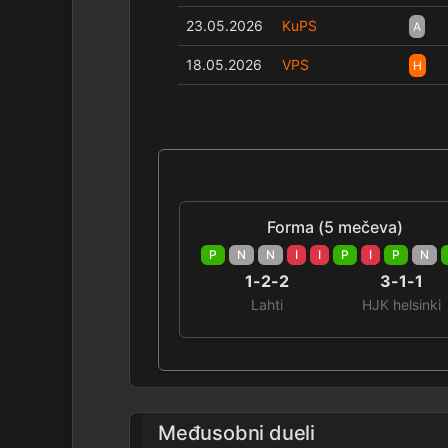
23.05.2026
KuPS
A
18.05.2026
VPS
H
Forma (5 mečeva)
P
N
N
I
I
P
I
P
N
1-2-2
3-1-1
Lahti
HJK helsinki
Međusobni dueli