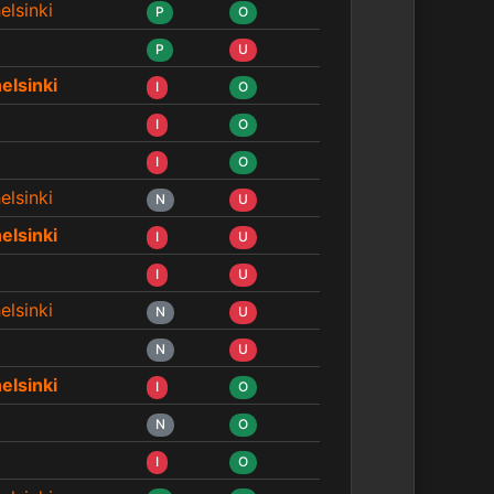
elsinki
P
O
P
U
elsinki
I
O
I
O
I
O
elsinki
N
U
elsinki
I
U
I
U
elsinki
N
U
N
U
elsinki
I
O
N
O
I
O