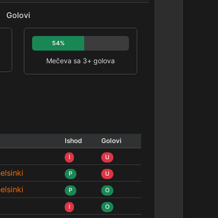
Golovi
54%
Mečeva sa 3+ golova
Ishod
Golovi
I
U
elsinki
P
U
elsinki
P
O
I
O