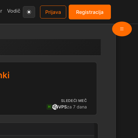
r
Vodič
Prijava
Registracija
nki
SLEDEĆI MEČ
VPS
za 7 dana
H