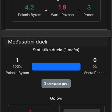
4.2
1.8
3
+
=
Polonia Bytom
Warta Poznan
Prosek
Međusobni dueli
Statistika duela (1 meča)
1
0
100%
0%
Polonia Bytom
Warta Poznan
0
nerešenih (0%)
Golovi