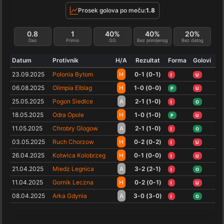
Prosek golova po meču:
1.8
0.8
1
40%
40%
20%
Dao
Primio
GG
Bez primljenog
Bez datog
Datum
Protivnik
H/A
Rezultat
Forma
Golovi
23.09.2025
Polonia Bytom
H
0-1 (0-1)
I
U
06.08.2025
Olimpia Elblag
H
1-0 (0-0)
P
U
25.05.2025
Pogon Siedlce
A
2-1 (1-0)
I
O
18.05.2025
Odra Opole
H
1-0 (1-0)
P
U
11.05.2025
Chrobry Glogow
A
2-1 (1-0)
I
O
03.05.2025
Ruch Chorzow
H
0-2 (0-2)
I
U
26.04.2025
Kotwica Kolobrzeg
H
0-1 (0-0)
I
U
21.04.2025
Miedz Legnica
A
3-2 (2-1)
I
O
11.04.2025
Gornik Leczna
H
0-2 (0-1)
I
U
08.04.2025
Arka Gdynia
A
3-0 (3-0)
I
O