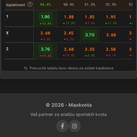
94.9%
90.9%
91.5%
92.9%
91.
Isplativost
1
1.88
1.85
1.95
1.9
1.96
13.3%
2.6%
11.4%
6.
12.6%
X
3.60
3.45
3.6
3.60
3.70
5.8%
5.7%
1.
2
3.60
3.55
3.50
3.3
3.76
19.5%
2.9%
9.1%
9.
19.3%
Prevucite tabelu levo-desno za ostale kladionice
© 2026 - Maxkvota
Vaš partner za analizu sportskih kvota