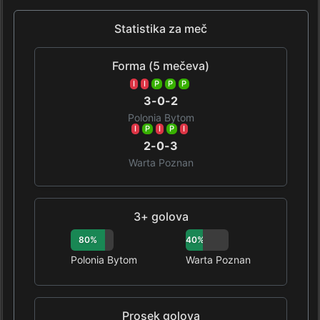
Statistika za meč
Forma (5 mečeva)
I
I
P
P
P
3-0-2
Polonia Bytom
I
P
I
P
I
2-0-3
Warta Poznan
3+ golova
80%
40%
Polonia Bytom
Warta Poznan
Prosek golova