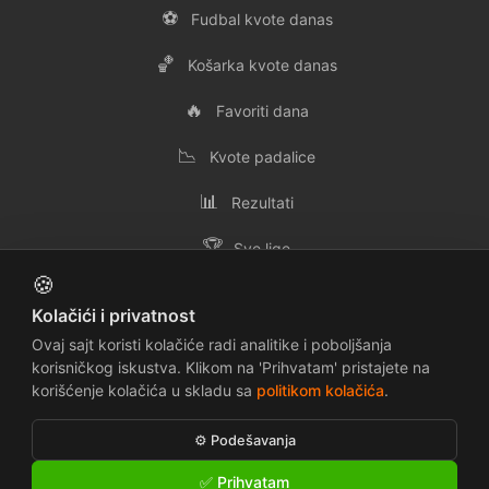
⚽
Fudbal kvote danas
🏀
Košarka kvote danas
🔥
Favoriti dana
📉
Kvote padalice
📊
Rezultati
🏆
Sve lige
🍪
👥
Svi timovi
Kolačići i privatnost
✉️
Kontakt
Ovaj sajt koristi kolačiće radi analitike i poboljšanja
korisničkog iskustva. Klikom na 'Prihvatam' pristajete na
korišćenje kolačića u skladu sa
politikom kolačića
.
📜
🔒
Uslovi korišćenja
Politika privatnosti
⚙️ Podešavanja
🍪
⚠️
Politika kolačića
Odricanje odgovornosti
✅ Prihvatam