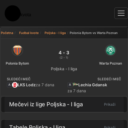
Početna
Fudbal kvote
Poljska - I liga
Polonia Bytom vs Warta Poznan
Polonia Bytom 4 - 3 Warta Pozn
4 - 3
(2 - 1)
Polonia Bytom
Warta Poznan
Poljska - I liga
SLEDEĆI MEČ
SLEDEĆI MEČ
LKS Lodz
za 7 dana
Lechia Gdansk
A
A
za 7 dana
Mečevi iz lige
Poljska - I liga
Prikaži
Tabele Poljska - I liga
Prikaži