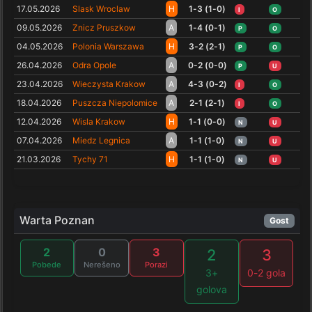
17.05.2026
Slask Wroclaw
H
1-3 (1-0)
I
O
09.05.2026
Znicz Pruszkow
A
1-4 (0-1)
P
O
04.05.2026
Polonia Warszawa
H
3-2 (2-1)
P
O
26.04.2026
Odra Opole
A
0-2 (0-0)
P
U
23.04.2026
Wieczysta Krakow
A
4-3 (0-2)
I
O
18.04.2026
Puszcza Niepolomice
A
2-1 (2-1)
I
O
12.04.2026
Wisla Krakow
H
1-1 (0-0)
N
U
07.04.2026
Miedz Legnica
A
1-1 (1-0)
N
U
21.03.2026
Tychy 71
H
1-1 (1-0)
N
U
Warta Poznan
Gost
2
0
3
2
3
Pobede
Nerešeno
Porazi
3+
0-2 gola
golova