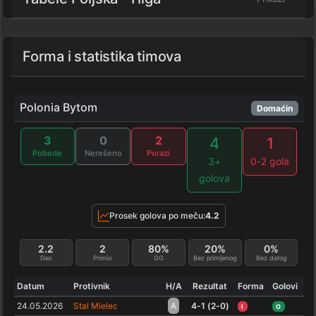
Forma i statistika timova
Polonia Bytom
Domaćin
3
0
2
4
1
Pobede
Nerešeno
Porazi
3+
0-2 gola
golova
Prosek golova po meču:
4.2
2.2
2
80%
20%
0%
Dao
Primio
GG
Bez primljenog
Bez datog
Datum
Protivnik
H/A
Rezultat
Forma
Golovi
24.05.2026
Stal Mielec
A
4-1 (2-0)
I
O