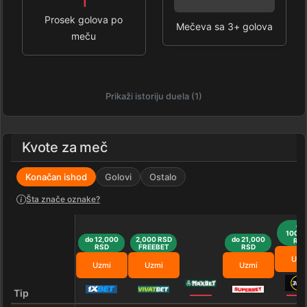
1
0%
Prosek golova po
Mečeva sa 3+ golova
meču
Prikaži istoriju duela (1)
Kvote za meč
Konačan ishod
Golovi
Ostalo
Šta znače oznake?
do
100,0
do 12,000
2,000 RSD
do 21,000
RS
RSD
FREEBET
RSD
Uzm
Uzmi
Uzmi
Uzmi
Tip