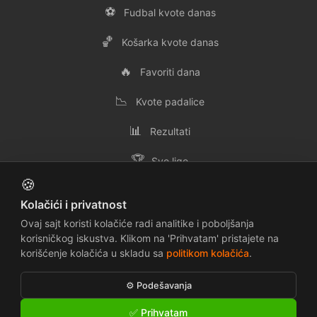
⚽
Fudbal kvote danas
🏀
Košarka kvote danas
🔥
Favoriti dana
📉
Kvote padalice
📊
Rezultati
🏆
Sve lige
🍪
👥
Svi timovi
Kolačići i privatnost
✉️
Kontakt
Ovaj sajt koristi kolačiće radi analitike i poboljšanja
korisničkog iskustva. Klikom na 'Prihvatam' pristajete na
korišćenje kolačića u skladu sa
politikom kolačića
.
📜
🔒
Uslovi korišćenja
Politika privatnosti
⚙️ Podešavanja
🍪
⚠️
Politika kolačića
Odricanje odgovornosti
✅ Prihvatam