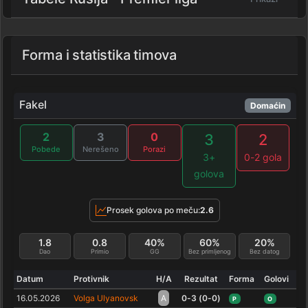
Forma i statistika timova
Fakel
Domaćin
2
3
0
3
2
Pobede
Nerešeno
Porazi
3+
0-2 gola
golova
Prosek golova po meču:
2.6
1.8
0.8
40%
60%
20%
Dao
Primio
GG
Bez primljenog
Bez datog
Datum
Protivnik
H/A
Rezultat
Forma
Golovi
16.05.2026
Volga Ulyanovsk
A
0-3 (0-0)
P
O