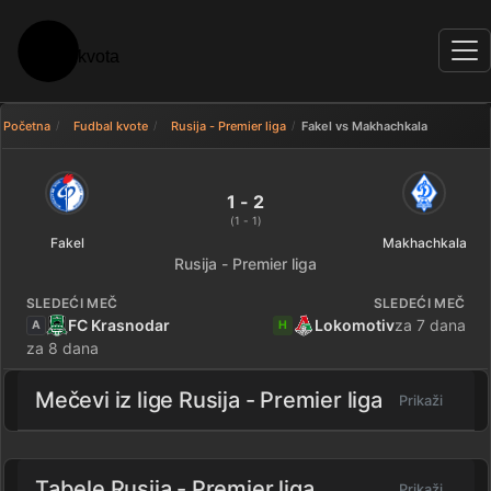
Početna
Fudbal kvote
Rusija - Premier liga
Fakel vs Makhachkala
Fakel 1 - 2 Makhachkala — rezul
1 - 2
(1 - 1)
Fakel
Makhachkala
Rusija - Premier liga
SLEDEĆI MEČ
SLEDEĆI MEČ
FC Krasnodar
Lokomotiv
za 7 dana
A
H
za 8 dana
Mečevi iz lige
Rusija - Premier liga
Prikaži
Tabele Rusija - Premier liga
Prikaži