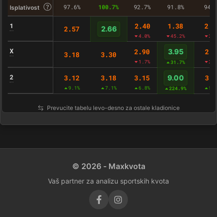
97.6%
100.7%
92.7%
91.8%
94.
Isplativost
1
2.40
1.38
2.5
2.57
2.66
4.0%
45.2%
2.
X
2.90
2.8
3.95
3.18
3.30
1.7%
2.
31.7%
2
3.12
3.18
3.15
3.1
9.00
9.1%
7.1%
6.8%
5.
224.9%
Prevucite tabelu levo-desno za ostale kladionice
© 2026 - Maxkvota
Vaš partner za analizu sportskih kvota