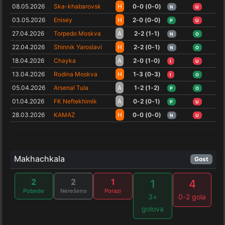
08.05.2026
Ska-khabarovsk
H
0-0 (0-0)
N
U
03.05.2026
Enisey
H
2-0 (0-0)
P
U
27.04.2026
Torpedo Moskva
A
2-2 (1-1)
N
O
22.04.2026
Shinnik Yaroslavl
H
2-2 (0-1)
N
O
18.04.2026
Chayka
A
2-0 (1-0)
I
U
13.04.2026
Rodina Moskva
H
1-3 (0-3)
I
O
05.04.2026
Arsenal Tula
A
1-2 (1-2)
P
O
01.04.2026
FK Neftekhimik
A
0-2 (0-1)
P
U
28.03.2026
KAMAZ
H
0-0 (0-0)
N
U
Makhachkala
Gost
2
2
1
1
4
Pobede
Nerešeno
Porazi
3+
0-2 gola
golova