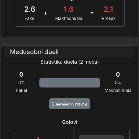
2.6
1.6
2.1
+
=
Fakel
Makhachkala
Prosek
Međusobni dueli
Statistika duela (2 meča)
0
0
0%
0%
Fakel
Makhachkala
2
nerešenih (100%)
Golovi