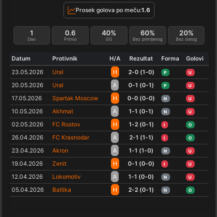
Prosek golova po meču:
1.6
1
0.6
40%
60%
20%
Dao
Primio
GG
Bez primljenog
Bez datog
Datum
Protivnik
H/A
Rezultat
Forma
Golovi
23.05.2026
Ural
H
2-0 (1-0)
P
U
20.05.2026
Ural
A
0-1 (0-1)
P
U
17.05.2026
Spartak Moscow
H
0-0 (0-0)
N
U
10.05.2026
Akhmat
A
1-1 (0-1)
N
U
02.05.2026
FC Rostov
H
1-2 (0-1)
I
O
26.04.2026
FC Krasnodar
A
2-1 (1-1)
I
O
23.04.2026
Akron
A
1-1 (1-0)
N
U
19.04.2026
Zenit
H
0-1 (0-0)
I
U
12.04.2026
Lokomotiv
A
1-1 (0-0)
N
U
05.04.2026
Baltika
H
2-2 (0-1)
N
O