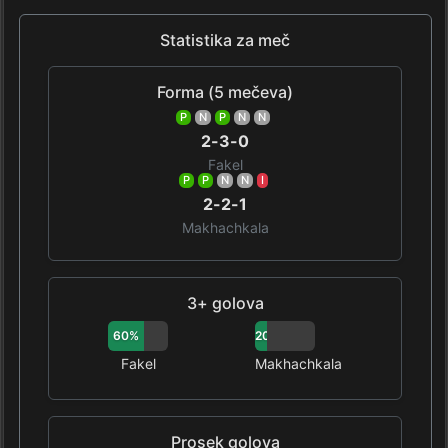
Statistika za meč
Forma (5 mečeva)
P
N
P
N
N
2-3-0
Fakel
P
P
N
N
I
2-2-1
Makhachkala
3+ golova
60%
20%
Fakel
Makhachkala
Prosek golova