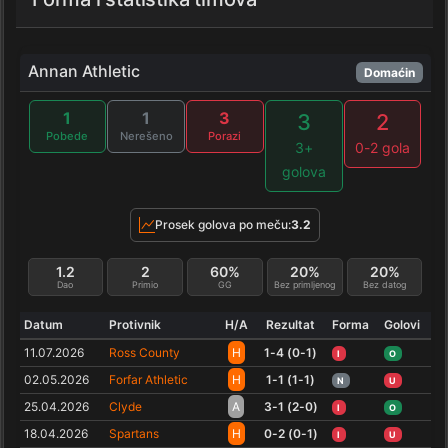
Annan Athletic
Domaćin
1
1
3
3
2
Pobede
Nerešeno
Porazi
3+
0-2 gola
golova
Prosek golova po meču:
3.2
1.2
2
60%
20%
20%
Dao
Primio
GG
Bez primljenog
Bez datog
Datum
Protivnik
H/A
Rezultat
Forma
Golovi
11.07.2026
Ross County
H
1-4 (0-1)
I
O
02.05.2026
Forfar Athletic
H
1-1 (1-1)
N
U
25.04.2026
Clyde
A
3-1 (2-0)
I
O
18.04.2026
Spartans
H
0-2 (0-1)
I
U