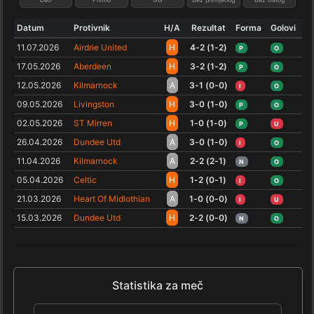
Datum
Protivnik
H/A
Rezultat
Forma
Golovi
11.07.2026
Airdrie United
H
4-2 (1-2)
P
O
17.05.2026
Aberdeen
H
3-2 (1-2)
P
O
12.05.2026
Kilmarnock
A
3-1 (0-0)
I
O
09.05.2026
Livingston
H
3-0 (1-0)
P
O
02.05.2026
ST Mirren
H
1-0 (1-0)
P
U
26.04.2026
Dundee Utd
A
3-0 (1-0)
I
O
11.04.2026
Kilmarnock
A
2-2 (2-1)
N
O
05.04.2026
Celtic
H
1-2 (0-1)
I
O
21.03.2026
Heart Of Midlothian
A
1-0 (0-0)
I
U
15.03.2026
Dundee Utd
H
2-2 (0-0)
N
O
Statistika za meč