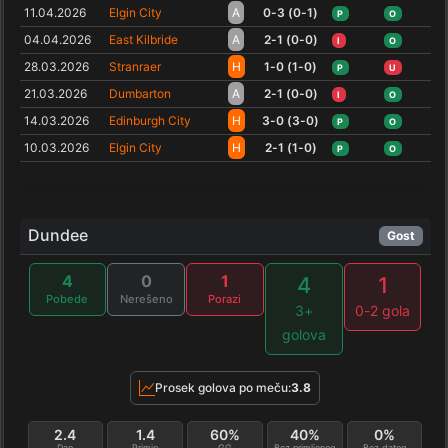
11.04.2026
Elgin City
A
0-3 (0-1)
P
O
04.04.2026
East Kilbride
A
2-1 (0-0)
I
O
28.03.2026
Stranraer
H
1-0 (1-0)
P
U
21.03.2026
Dumbarton
A
2-1 (0-0)
I
O
14.03.2026
Edinburgh City
H
3-0 (3-0)
P
O
10.03.2026
Elgin City
H
2-1 (1-0)
P
O
Dundee
Gost
4
0
1
4
1
Pobede
Nerešeno
Porazi
3+
0-2 gola
golova
Prosek golova po meču:
3.8
2.4
1.4
60%
40%
0%
Dao
Primio
GG
Bez primljenog
Bez datog