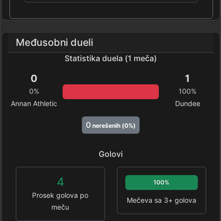
Međusobni dueli
Statistika duela (1 meča)
0
1
0%
100%
Annan Athletic
Dundee
0
nerešenih (0%)
Golovi
4
100%
Prosek golova po
Mečeva sa 3+ golova
meču