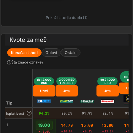
Prikaži istoriju duela (1)
Kvote za meč
Konačan ishod
Golovi
Ostalo
Šta znače oznake?
do
100,0
do 12,000
2,000 RSD
do 21,000
RS
RSD
FREEBET
RSD
Uzm
Uzmi
Uzmi
Uzmi
Tip
94.2%
90.2%
91.9%
92.1%
91.
Isplativost
1
14.70
15.00
13.00
14.
19.00
10.9%
6.3%
13.3%
5.
13.6%