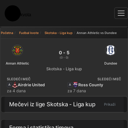
Početna
Fudbal kvote
Skotska - Liga kup
Annan Athletic vs Dundee
Annan Athletic 0 - 5 Dundee — 
0 - 5
(0 - 0)
Annan Athletic
Dundee
Skotska - Liga kup
SLEDEĆI MEČ
SLEDEĆI MEČ
Airdrie United
Ross County
A
A
za 4 dana
za 7 dana
Mečevi iz lige
Skotska - Liga kup
Prikaži
Forma i statistika timova