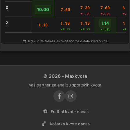
X
7.30
7.60
6.9
7.60
10.00
1.4%
3.8%
2.
2
1.10
1.13
1.1
1.14
1.10
0.9%
0.9%
0.
1.8%
Prevucite tabelu levo-desno za ostale kladionice
© 2026 - Maxkvota
Vaš partner za analizu sportskih kvota
⚽
Fudbal kvote danas
🏀
Košarka kvote danas