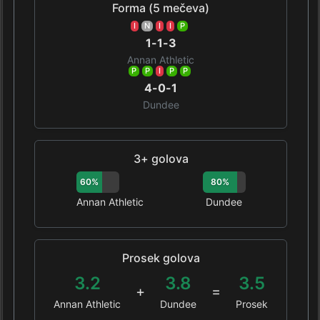
Forma (5 mečeva)
I
N
I
I
P
1-1-3
Annan Athletic
P
P
I
P
P
4-0-1
Dundee
3+ golova
60%
80%
Annan Athletic
Dundee
Prosek golova
3.2
3.8
3.5
+
=
Annan Athletic
Dundee
Prosek