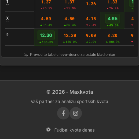
1
1.37
1.37
1.33
1.4
1.36
25.9%
25.9%
26.9%
1.
X
4.50
4.50
4.15
4.2
4.65
36.4%
36.4%
2.4%
2.
45.3%
2
12.30
9.00
8.20
9.0
12.30
186.0%
2.9%
100.0%
4.
186.0%
Prevucite tabelu levo-desno za ostale kladionice
© 2026 - Maxkvota
Vaš partner za analizu sportskih kvota
⚽
Fudbal kvote danas