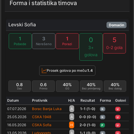
Forma i statistika timova
Levski Sofia
Domaćin
1
3
1
0
5
Pobede
Nerešeno
Porazi
3+
0-2 gola
golova
Prosek golova po meču:
1.4
0.8
0.6
40%
40%
40%
Dao
Primio
GG
Bez primljenog
Bez datog
Datum
Protivnik
H/A
Rezultat
Forma
Golovi
07.07.2026
Borac Banja Luka
A
1-1 (1-0)
N
U
25.05.2026
CSKA 1948
A
0-0 (0-0)
N
U
16.05.2026
CSKA Sofia
H
2-0 (1-0)
P
U
13.05.2026
Ludogorets
A
1-1 (0-0)
N
U