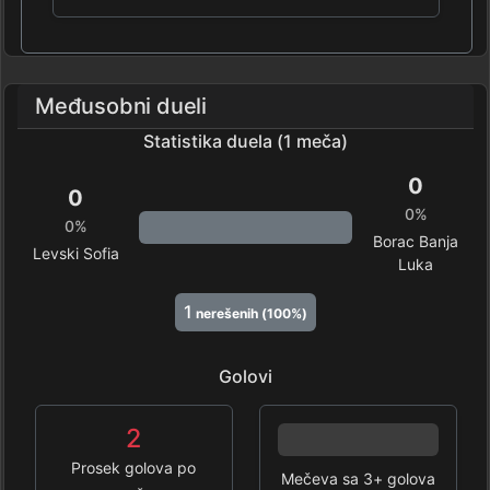
Međusobni dueli
Statistika duela (1 meča)
0
0
0%
0%
Borac Banja
Levski Sofia
Luka
1
nerešenih (100%)
Golovi
2
0%
Prosek golova po
Mečeva sa 3+ golova