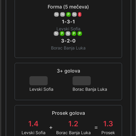
Forma (5 mečeva)
N
N
P
N
I
1-3-1
Levski Sofia
N
P
N
P
P
3-2-0
Borac Banja Luka
3+ golova
0%
0%
Levski Sofia
Borac Banja Luka
Prosek golova
1.4
1.2
1.3
+
=
Levski Sofia
Borac Banja Luka
Prosek