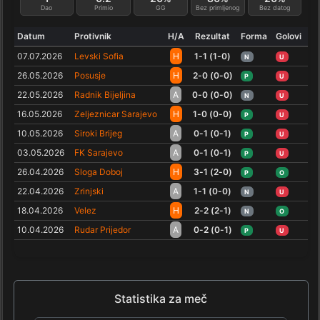
Dao
Primio
GG
Bez primljenog
Bez datog
Datum
Protivnik
H/A
Rezultat
Forma
Golovi
07.07.2026
Levski Sofia
H
1-1 (1-0)
N
U
26.05.2026
Posusje
H
2-0 (0-0)
P
U
22.05.2026
Radnik Bijeljina
A
0-0 (0-0)
N
U
16.05.2026
Zeljeznicar Sarajevo
H
1-0 (0-0)
P
U
10.05.2026
Siroki Brijeg
A
0-1 (0-1)
P
U
03.05.2026
FK Sarajevo
A
0-1 (0-1)
P
U
26.04.2026
Sloga Doboj
H
3-1 (2-0)
P
O
22.04.2026
Zrinjski
A
1-1 (0-0)
N
U
18.04.2026
Velez
H
2-2 (2-1)
N
O
10.04.2026
Rudar Prijedor
A
0-2 (0-1)
P
U
Statistika za meč