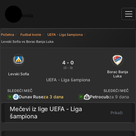
Početna
Fudbal kvote
UEFA - Liga šampiona
Levski Sofia vs Borac Banja Luka
Levski Sofia 4 - 0 Borac Banja L
4 - 0
(0 - 0)
Borac Banja
Levski Sofia
Luka
UEFA - Liga šampiona
SLEDEĆI MEČ
SLEDEĆI MEČ
Dunav Ruse
za 3 dana
Petrocub
za 9 dana
H
H
Mečevi iz lige
UEFA - Liga
Prikaži
šampiona