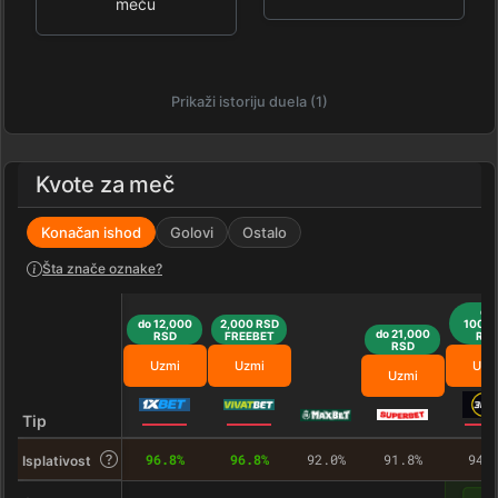
meču
Prikaži istoriju duela (1)
Kvote za meč
Konačan ishod
Golovi
Ostalo
Šta znače oznake?
do
do 12,000
2,000 RSD
100,0
do 21,000
RSD
FREEBET
RS
RSD
Uzmi
Uzmi
Uzm
Uzmi
Tip
96.8%
96.8%
92.0%
91.8%
94.
Isplativost