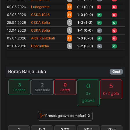
09.05.2026
Ludogorets
H
0-1 (0-0)
I
U
02.05.2026
CSKA 1948
H
1-0 (0-0)
P
U
25.04.2026
CSKA Sofia
A
1-3 (1-2)
P
O
13.04.2026
CSKA Sofia
A
1-1 (0-0)
N
U
09.04.2026
Arda Kardzhali
H
1-0 (0-0)
P
U
05.04.2026
Dobrudzha
A
2-2 (0-0)
N
O
Borac Banja Luka
Gost
3
2
0
0
5
Pobede
Nerešeno
Porazi
3+
0-2 gola
golova
Prosek golova po meču:
1.2
1
0.2
20%
80%
20%