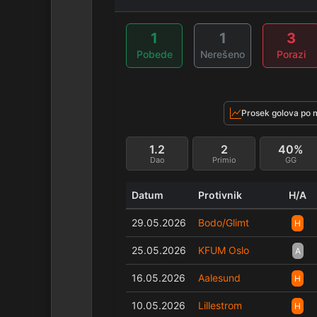
1
1
3
Pobede
Nerešeno
Porazi
Prosek golova po 
1.2
2
40%
Dao
Primio
GG
Datum
Protivnik
H/A
29.05.2026
Bodo/Glimt
H
25.05.2026
KFUM Oslo
A
16.05.2026
Aalesund
H
10.05.2026
Lillestrom
H