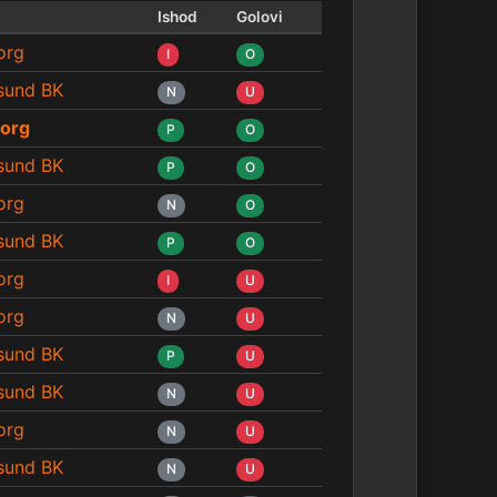
Ishod
Golovi
org
I
O
nsund BK
N
U
org
P
O
nsund BK
P
O
org
N
O
nsund BK
P
O
org
I
U
org
N
U
nsund BK
P
U
nsund BK
N
U
org
N
U
nsund BK
N
U