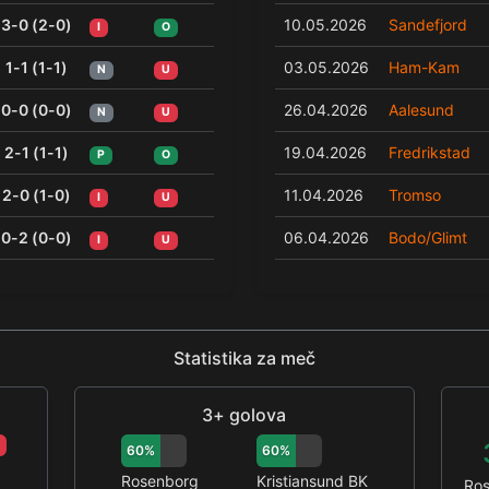
3-0 (2-0)
10.05.2026
Sandefjord
I
O
1-1 (1-1)
03.05.2026
Ham-Kam
N
U
0-0 (0-0)
26.04.2026
Aalesund
N
U
2-1 (1-1)
19.04.2026
Fredrikstad
P
O
2-0 (1-0)
11.04.2026
Tromso
I
U
0-2 (0-0)
06.04.2026
Bodo/Glimt
I
U
Statistika za meč
3+ golova
60%
60%
Rosenborg
Kristiansund BK
Ro