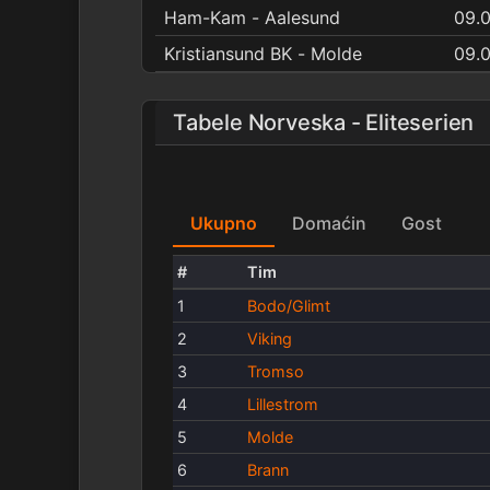
Ham-Kam - Aalesund
09.
Kristiansund BK - Molde
09.0
Tabele Norveska - Eliteserien
Ukupno
Domaćin
Gost
#
Tim
1
Bodo/Glimt
2
Viking
3
Tromso
4
Lillestrom
5
Molde
6
Brann