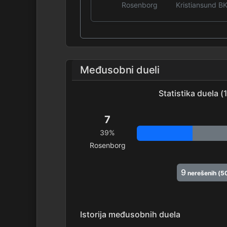
Rosenborg
Kristiansund B
Međusobni dueli
Statistika duela 
7
39%
Rosenborg
9
nerešenih (5
Istorija međusobnih duela