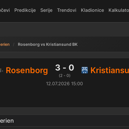
čevi
Predikcije
Serije
Trendovi
Kladionice
Kalkulato
serien
Rosenborg vs Kristiansund BK
ristiansund BK — rezultat
3 - 0
Rosenborg
Kristians
(2 - 0)
12.07.2026 15:00
serien