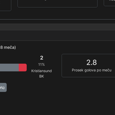
K
(18 meča)
2
2.8
11%
Prosek golova po meču
Kristiansund
BK
0%)