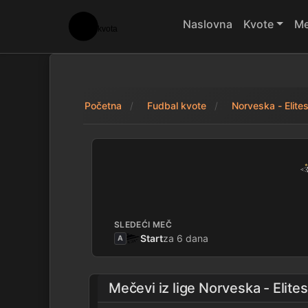
Naslovna
Kvote
Me
Početna
Fudbal kvote
Norveska - Elite
Rosenborg 3 - 0 K
SLEDEĆI MEČ
Start
za 6 dana
A
Mečevi iz lige
Norveska - Elite