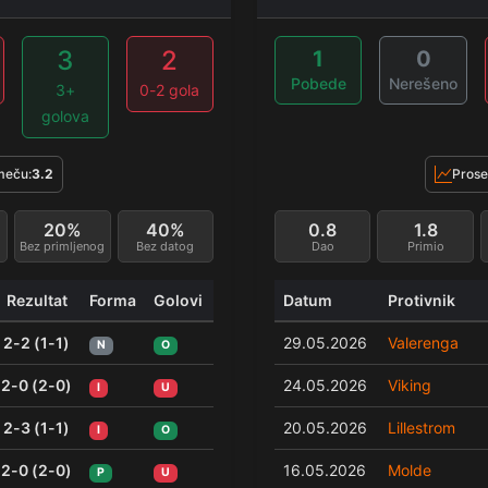
3
2
1
0
Pobede
Nerešeno
3+
0-2 gola
golova
meču:
3.2
Prose
20%
40%
0.8
1.8
Bez primljenog
Bez datog
Dao
Primio
Rezultat
Forma
Golovi
Datum
Protivnik
2-2 (1-1)
29.05.2026
Valerenga
N
O
2-0 (2-0)
24.05.2026
Viking
I
U
2-3 (1-1)
20.05.2026
Lillestrom
I
O
2-0 (2-0)
16.05.2026
Molde
P
U