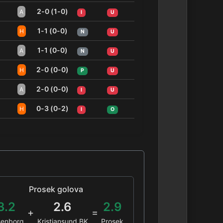
2-0 (1-0)
A
I
U
1-1 (0-0)
H
N
U
1-1 (0-0)
A
N
U
2-0 (0-0)
H
P
U
2-0 (0-0)
A
I
U
0-3 (0-2)
H
I
O
Prosek golova
3.2
2.6
2.9
+
=
senborg
Kristiansund BK
Prosek