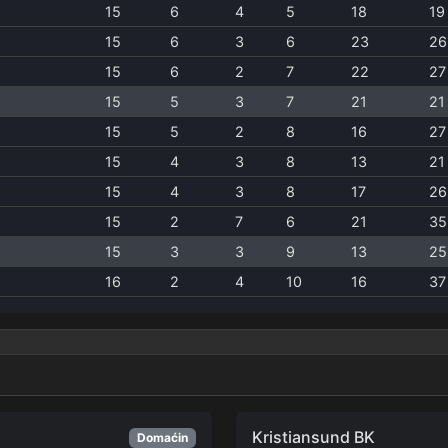
15
6
4
5
18
19
15
6
3
6
23
26
15
6
2
7
22
27
15
5
3
7
21
21
15
5
2
8
16
27
15
4
3
8
13
21
15
4
3
8
17
26
15
2
7
6
21
35
15
3
3
9
13
25
16
2
4
10
16
37
Kristiansund BK
Domaćin