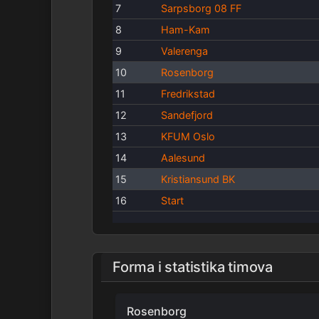
7
Sarpsborg 08 FF
8
Ham-Kam
9
Valerenga
10
Rosenborg
11
Fredrikstad
12
Sandefjord
13
KFUM Oslo
14
Aalesund
15
Kristiansund BK
16
Start
Forma i statistika timova
Rosenborg