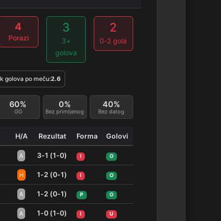
3
2
4
Porazi
3+
0-2 gola
golova
k golova po meču:
2.6
60%
0%
40%
GG
Bez primljenog
Bez datog
H/A
Rezultat
Forma
Golovi
3-1 (1-0)
A
I
O
1-2 (0-1)
H
I
O
1-2 (0-1)
A
P
O
1-0 (1-0)
A
I
U