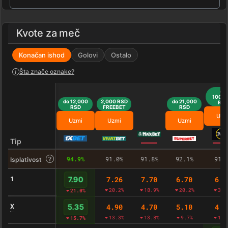
Kvote za meč
Konačan ishod
Golovi
Ostalo
Šta znače oznake?
do
100,0
do 12,000
2,000 RSD
do 21,000
RS
RSD
FREEBET
RSD
Uzm
Uzmi
Uzmi
Uzmi
Tip
94.9%
91.0%
91.8%
92.1%
91.
Isplativost
1
7.26
7.70
6.70
6.4
7.90
20.2%
18.9%
20.2%
32.
21.0%
X
4.90
4.70
5.10
4.6
5.35
13.3%
13.8%
9.7%
17.
15.7%