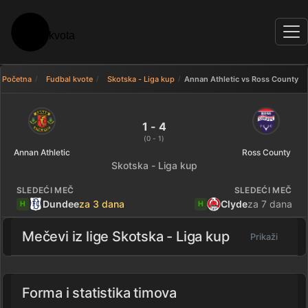
Početna
Fudbal kvote
Skotska - Liga kup
Annan Athletic vs Ross County
Annan Athletic 1 - 4 Ross Count
1 - 4
(0 - 1)
Annan Athletic
Ross County
Skotska - Liga kup
SLEDEĆI MEČ
SLEDEĆI MEČ
Dundee
za 3 dana
Clyde
za 7 dana
H
H
Mečevi iz lige
Skotska - Liga kup
Prikaži
Forma i statistika timova