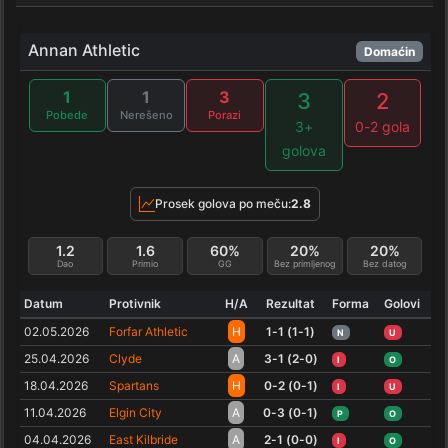
Annan Athletic
Domaćin
1
1
3
3
2
Pobede
Nerešeno
Porazi
3+
0-2 gola
golova
Prosek golova po meču:
2.8
1.2
1.6
60%
20%
20%
Dao
Primio
GG
Bez primljenog
Bez datog
Datum
Protivnik
H/A
Rezultat
Forma
Golovi
02.05.2026
Forfar Athletic
H
1-1 (1-1)
N
U
25.04.2026
Clyde
A
3-1 (2-0)
I
O
18.04.2026
Spartans
H
0-2 (0-1)
I
U
11.04.2026
Elgin City
A
0-3 (0-1)
P
O
04.04.2026
East Kilbride
A
2-1 (0-0)
I
O