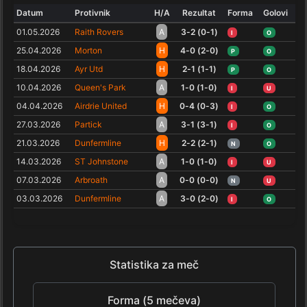
Datum
Protivnik
H/A
Rezultat
Forma
Golovi
01.05.2026
Raith Rovers
A
3-2 (0-1)
I
O
25.04.2026
Morton
H
4-0 (2-0)
P
O
18.04.2026
Ayr Utd
H
2-1 (1-1)
P
O
10.04.2026
Queen's Park
A
1-0 (1-0)
I
U
04.04.2026
Airdrie United
H
0-4 (0-3)
I
O
27.03.2026
Partick
A
3-1 (3-1)
I
O
21.03.2026
Dunfermline
H
2-2 (2-1)
N
O
14.03.2026
ST Johnstone
A
1-0 (1-0)
I
U
07.03.2026
Arbroath
A
0-0 (0-0)
N
U
03.03.2026
Dunfermline
A
3-0 (2-0)
I
O
Statistika za meč
Forma (5 mečeva)