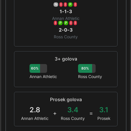
N
I
I
P
I
1-1-3
Annan Athletic
I
P
P
I
I
2-0-3
Ross County
3+ golova
60%
80%
Annan Athletic
Ross County
Prosek golova
2.8
3.4
3.1
+
=
Annan Athletic
Ross County
Prosek