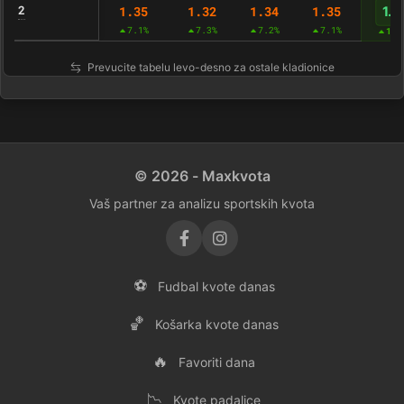
2
1.35
1.32
1.34
1.35
1.3
7.1%
7.3%
7.2%
7.1%
12.
Prevucite tabelu levo-desno za ostale kladionice
© 2026 - Maxkvota
Vaš partner za analizu sportskih kvota
⚽
Fudbal kvote danas
🏀
Košarka kvote danas
🔥
Favoriti dana
📉
Kvote padalice