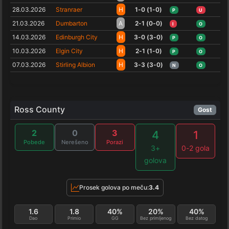
28.03.2026
Stranraer
H
1-0 (1-0)
P
U
21.03.2026
Dumbarton
A
2-1 (0-0)
I
O
14.03.2026
Edinburgh City
H
3-0 (3-0)
P
O
10.03.2026
Elgin City
H
2-1 (1-0)
P
O
07.03.2026
Stirling Albion
H
3-3 (3-0)
N
O
Ross County
Gost
2
0
3
4
1
Pobede
Nerešeno
Porazi
3+
0-2 gola
golova
Prosek golova po meču:
3.4
1.6
1.8
40%
20%
40%
Dao
Primio
GG
Bez primljenog
Bez datog