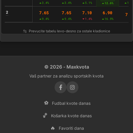
3.4%
3.4%
5.1%
11.
12.6%
2
7.65
7.65
7.10
6.90
7.3
9.4%
9.4%
1.4%
16.9%
Prevucite tabelu levo-desno za ostale kladionice
© 2026 - Maxkvota
Vaš partner za analizu sportskih kvota
⚽
Fudbal kvote danas
🏀
Košarka kvote danas
🔥
Favoriti dana