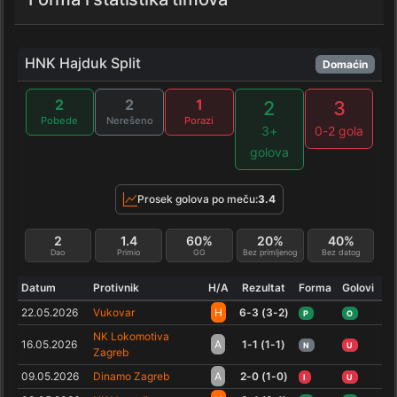
HNK Hajduk Split
Domaćin
2
2
1
2
3
Pobede
Nerešeno
Porazi
3+
0-2 gola
golova
Prosek golova po meču:
3.4
2
1.4
60%
20%
40%
Dao
Primio
GG
Bez primljenog
Bez datog
Datum
Protivnik
H/A
Rezultat
Forma
Golovi
22.05.2026
Vukovar
H
6-3 (3-2)
P
O
NK Lokomotiva
16.05.2026
A
1-1 (1-1)
N
U
Zagreb
09.05.2026
Dinamo Zagreb
A
2-0 (1-0)
I
U