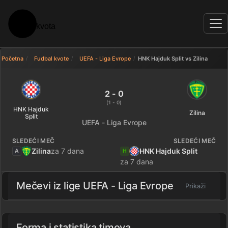
Početna
Fudbal kvote
UEFA - Liga Evrope
HNK Hajduk Split vs Zilina
HNK Hajduk Split 2 - 0 Zilina — 
2 - 0
(1 - 0)
HNK Hajduk
Zilina
Split
UEFA - Liga Evrope
SLEDEĆI MEČ
SLEDEĆI MEČ
Zilina
za 7 dana
HNK Hajduk Split
A
H
za 7 dana
Mečevi iz lige
UEFA - Liga Evrope
Prikaži
Forma i statistika timova