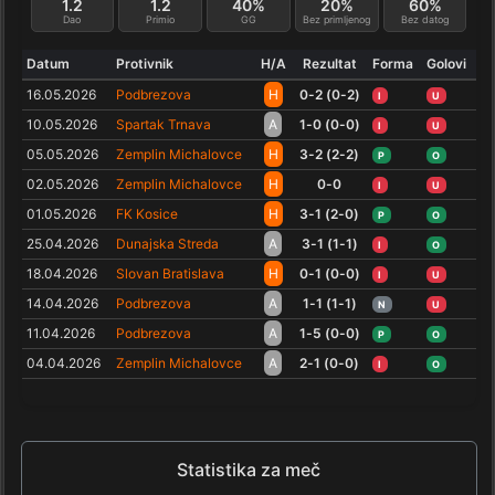
1.2
1.2
40%
20%
60%
Dao
Primio
GG
Bez primljenog
Bez datog
Datum
Protivnik
H/A
Rezultat
Forma
Golovi
16.05.2026
Podbrezova
H
0-2 (0-2)
I
U
10.05.2026
Spartak Trnava
A
1-0 (0-0)
I
U
05.05.2026
Zemplin Michalovce
H
3-2 (2-2)
P
O
02.05.2026
Zemplin Michalovce
H
0-0
I
U
01.05.2026
FK Kosice
H
3-1 (2-0)
P
O
25.04.2026
Dunajska Streda
A
3-1 (1-1)
I
O
18.04.2026
Slovan Bratislava
H
0-1 (0-0)
I
U
14.04.2026
Podbrezova
A
1-1 (1-1)
N
U
11.04.2026
Podbrezova
A
1-5 (0-0)
P
O
04.04.2026
Zemplin Michalovce
A
2-1 (0-0)
I
O
Statistika za meč