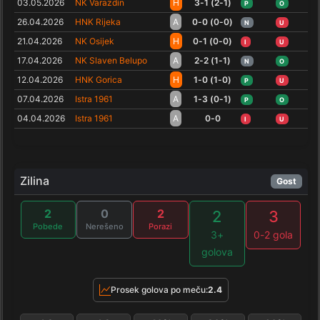
03.05.2026
NK Varazdin
H
3-1 (2-1)
P
O
26.04.2026
HNK Rijeka
A
0-0 (0-0)
N
U
21.04.2026
NK Osijek
H
0-1 (0-0)
I
U
17.04.2026
NK Slaven Belupo
A
2-2 (1-1)
N
O
12.04.2026
HNK Gorica
H
1-0 (1-0)
P
U
07.04.2026
Istra 1961
A
1-3 (0-1)
P
O
04.04.2026
Istra 1961
A
0-0
I
U
Zilina
Gost
2
0
2
2
3
Pobede
Nerešeno
Porazi
3+
0-2 gola
golova
Prosek golova po meču:
2.4