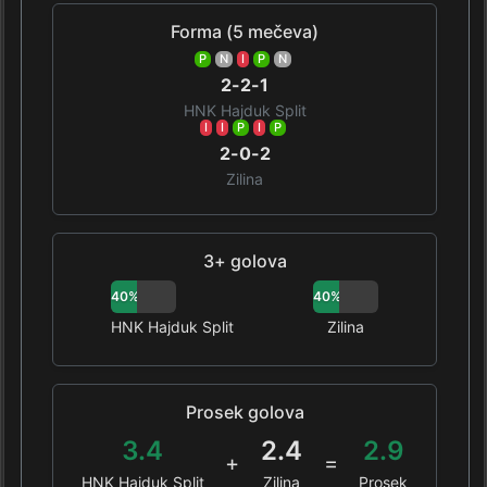
Forma (5 mečeva)
P
N
I
P
N
2-2-1
HNK Hajduk Split
I
I
P
I
P
2-0-2
Zilina
3+ golova
40%
40%
HNK Hajduk Split
Zilina
Prosek golova
3.4
2.4
2.9
+
=
HNK Hajduk Split
Zilina
Prosek