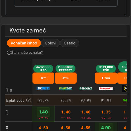
Kvote za meč
Konačan ishod
Golovi
Ostalo
Šta znače oznake?
do
do 12,000
2,000 RSD
do 21,000
100,0
RSD
FREEBET
RSD
RS
Uzmi
Uzmi
Uzmi
Uzm
Tip
93.7%
93.7%
93.0%
91.8%
94.
Isplativost
1
1.40
1.40
1.35
1.4
1.40
2.8%
1.4%
7.5%
3.
2.8%
X
4.50
4.50
4.55
4.8
4.90